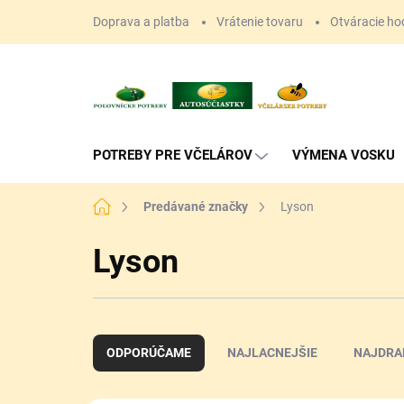
Prejsť
Doprava a platba
Vrátenie tovaru
Otváracie ho
na
obsah
POTREBY PRE VČELÁROV
VÝMENA VOSKU
Domov
Predávané značky
Lyson
Lyson
R
a
ODPORÚČAME
NAJLACNEJŠIE
NAJDRA
d
e