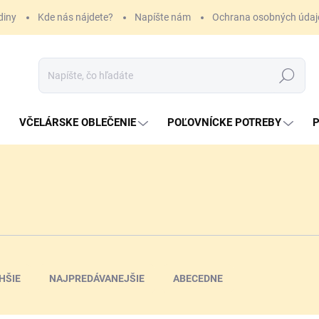
diny
Kde nás nájdete?
Napíšte nám
Ochrana osobných údaj
Hľadať
VČELÁRSKE OBLEČENIE
POĽOVNÍCKE POTREBY
P
HŠIE
NAJPREDÁVANEJŠIE
ABECEDNE