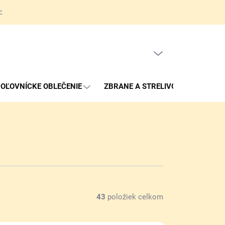
ov
Obchodné podmienky
Reklamačné podmienky
Kontakty
PRÁZDNY KOŠÍK
NÁKUPNÝ
KOŠÍK
OĽOVNÍCKE OBLEČENIE
ZBRANE A STRELIVO
43
položiek celkom