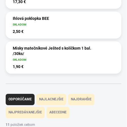
17,30 €
Ihlová poklopka BEE
SKLADOM
2,50 €
Misky matečníkové Ješted s kolíčkom 1 bal.
/30ks/
SKLADOM
1,90 €
R
a
ODPORÚČAME
NAJLACNEJŠIE
NAJDRAHŠIE
d
e
NAJPREDÁVANEJŠIE
ABECEDNE
n
i
11
položiek celkom