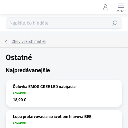
Prejsť
na
obsah
Hľadať
Chov včelích matiek
Ostatné
Najpredávanejšie
Čelovka EMOS CREE LED nabíjacia
SKLADOM
18,90 €
Lupa prelarvovacia so svetlom hlavová BEE
SKLADOM