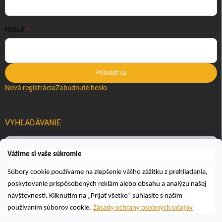
HESLO
Prihlásiť sa
Nová registrácia
Zabudnuté heslo
VYHĽADÁVANIE
Hľadať
Vážime si vaše súkromie
Súbory cookie používame na zlepšenie vášho zážitku z prehliadania,
poskytovanie prispôsobených reklám alebo obsahu a analýzu našej
návštevnosti. Kliknutím na „Prijať všetko“ súhlasíte s naším
používaním súborov cookie.
Zásady ochrany osobných údajov