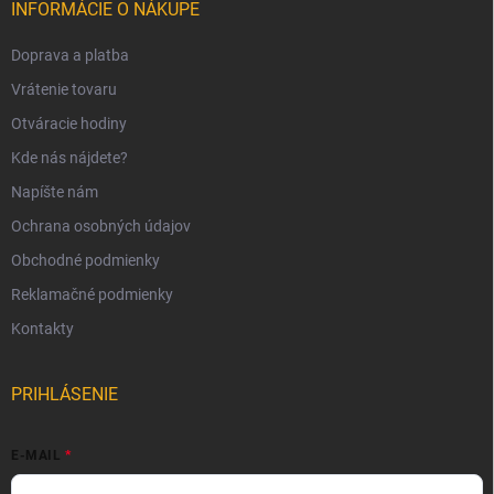
INFORMÁCIE O NÁKUPE
Doprava a platba
Vrátenie tovaru
Otváracie hodiny
Kde nás nájdete?
Napíšte nám
Ochrana osobných údajov
Obchodné podmienky
Reklamačné podmienky
Kontakty
PRIHLÁSENIE
E-MAIL