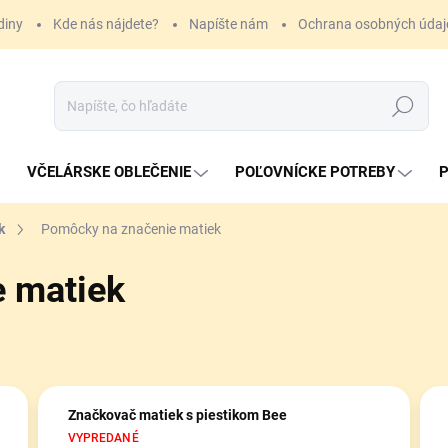
diny
Kde nás nájdete?
Napíšte nám
Ochrana osobných údaj
Hľadať
VČELÁRSKE OBLEČENIE
POĽOVNÍCKE POTREBY
P
k
Pomôcky na značenie matiek
 matiek
Značkovač matiek s piestikom Bee
VYPREDANÉ