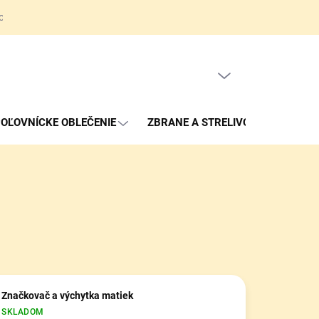
ov
Obchodné podmienky
Reklamačné podmienky
Kontakty
PRÁZDNY KOŠÍK
NÁKUPNÝ
KOŠÍK
OĽOVNÍCKE OBLEČENIE
ZBRANE A STRELIVO
Značkovač a výchytka matiek
SKLADOM