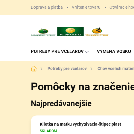
Prejsť
Doprava a platba
Vrátenie tovaru
Otváracie ho
na
obsah
POTREBY PRE VČELÁROV
VÝMENA VOSKU
Domov
Potreby pre včelárov
Chov včelích matie
Pomôcky na značenie
Najpredávanejšie
Klietka na matku vychytávacia-štipec plast
SKLADOM