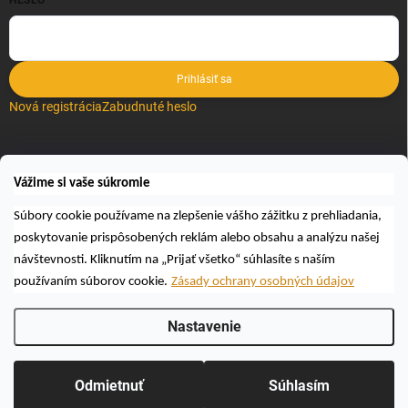
HESLO
Prihlásiť sa
Nová registrácia
Zabudnuté heslo
VYHĽADÁVANIE
Vážime si vaše súkromie
Hľadať
Súbory cookie používame na zlepšenie vášho zážitku z prehliadania,
poskytovanie prispôsobených reklám alebo obsahu a analýzu našej
návštevnosti. Kliknutím na „Prijať všetko“ súhlasíte s naším
používaním súborov cookie.
Zásady ochrany osobných údajov
Nastavenie
Copyright 2026
Včelárske a poľovnícke potreby AUTOSPOL O.K., s.r.o.
.
Všetky práva vyhradené.
Upraviť nastavenie cookies
Odmietnuť
Súhlasím
Vytvoril Shoptet