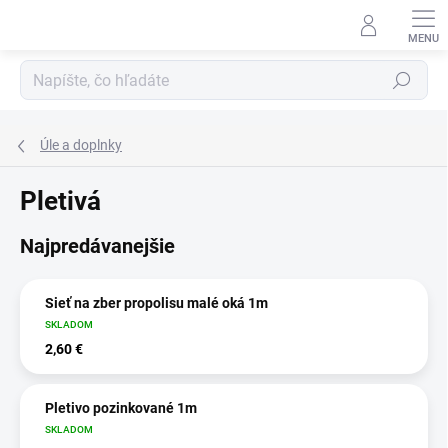
Prejsť
na
obsah
Hľadať
Úle a doplnky
Pletivá
Najpredávanejšie
Sieť na zber propolisu malé oká 1m
SKLADOM
2,60 €
Pletivo pozinkované 1m
SKLADOM