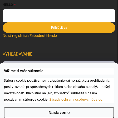
HESLO
Prihlásiť sa
Nová registrácia
Zabudnuté heslo
VYHĽADÁVANIE
Hľadať
Vážime si vaše súkromie
Súbory cookie používame na zlepšenie vášho zážitku z prehliadania,
poskytovanie prispôsobených reklám alebo obsahu a analýzu našej
návštevnosti. Kliknutím na „Prijať všetko“ súhlasíte s naším
používaním súborov cookie.
Zásady ochrany osobných údajov
Copyright 2026
Včelárske a poľovnícke potreby AUTOSPOL O.K., s.r.o.
.
Nastavenie
Všetky práva vyhradené.
Upraviť nastavenie cookies