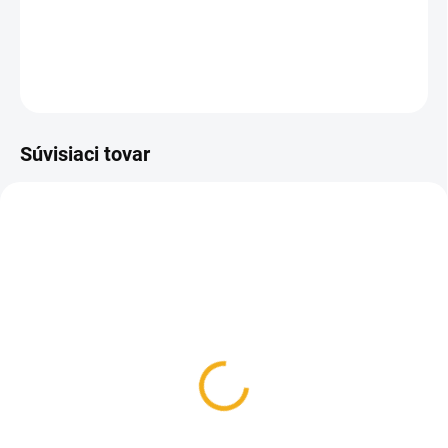
Silikónová forma na výrobu sviečok v tvare borovicovej
šišky.
OPÝTAŤ SA
Súvisiaci tovar
SKLADOM
SKLADOM
Knôt na sviečky rôzne
Držiak knotu plastový
hrúbky
0,50 €
1,70 €
Do košíka