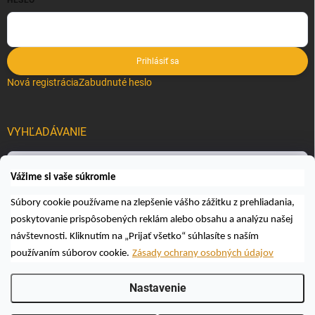
HESLO
Prihlásiť sa
Nová registrácia
Zabudnuté heslo
VYHĽADÁVANIE
Hľadať
Vážime si vaše súkromie
Súbory cookie používame na zlepšenie vášho zážitku z prehliadania,
poskytovanie prispôsobených reklám alebo obsahu a analýzu našej
návštevnosti. Kliknutím na „Prijať všetko“ súhlasíte s naším
používaním súborov cookie.
Zásady ochrany osobných údajov
Copyright 2026
Včelárske a poľovnícke potreby AUTOSPOL O.K., s.r.o.
.
Nastavenie
Všetky práva vyhradené.
Upraviť nastavenie cookies
Vytvoril Shoptet