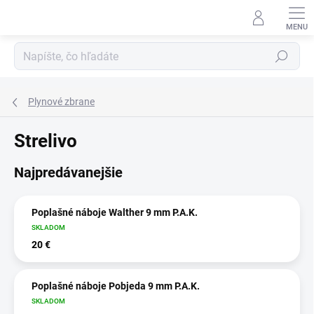
Prejsť
na
obsah
Hľadať
Plynové zbrane
Strelivo
Najpredávanejšie
Poplašné náboje Walther 9 mm P.A.K.
SKLADOM
20 €
Poplašné náboje Pobjeda 9 mm P.A.K.
SKLADOM