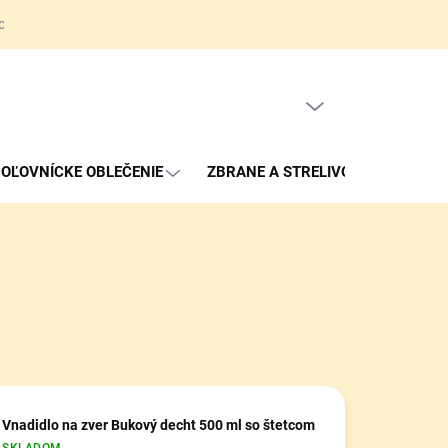
ov
Obchodné podmienky
Reklamačné podmienky
Kontakty
PRÁZDNY KOŠÍK
NÁKUPNÝ
KOŠÍK
OĽOVNÍCKE OBLEČENIE
ZBRANE A STRELIVO
Vnadidlo na zver Bukový decht 500 ml so štetcom
SKLADOM