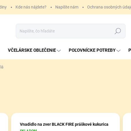
diny
Kde nás nájdete?
Napíšte nám
Ochrana osobných údaj
Hľadať
VČELÁRSKE OBLEČENIE
POĽOVNÍCKE POTREBY
P
lá
Vnadidlo na zver BLACK FIRE práškové kukurica
SKLADOM