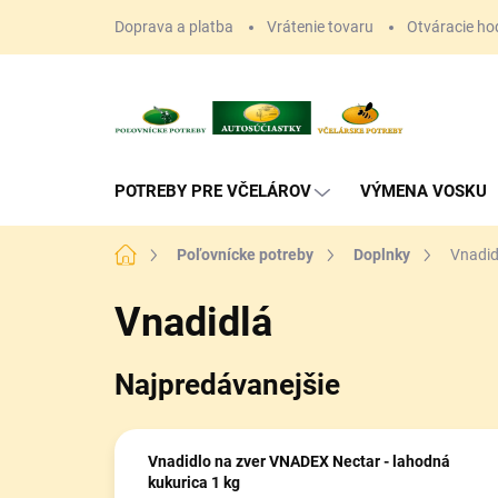
Prejsť
Doprava a platba
Vrátenie tovaru
Otváracie ho
na
obsah
POTREBY PRE VČELÁROV
VÝMENA VOSKU
Domov
Poľovnícke potreby
Doplnky
Vnadid
Vnadidlá
Najpredávanejšie
Vnadidlo na zver VNADEX Nectar - lahodná
kukurica 1 kg