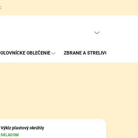
ov
Obchodné podmienky
Reklamačné podmienky
Kontakty
PRÁZDNY KOŠÍK
NÁKUPNÝ
KOŠÍK
OĽOVNÍCKE OBLEČENIE
ZBRANE A STRELIVO
Výklz plastový okrúhly
SKLADOM