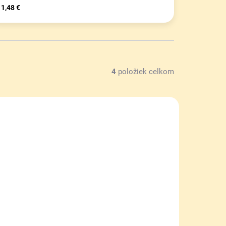
1,48 €
4
položiek celkom