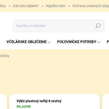
diny
Kde nás nájdete?
Napíšte nám
Ochrana osobných údaj
Hľadať
VČELÁRSKE OBLEČENIE
POĽOVNÍCKE POTREBY
P
Výklzy
Výklz plastový veľký 8 cestný
SKLADOM