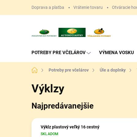
Prejsť
Doprava a platba
Vrátenie tovaru
Otváracie ho
na
obsah
POTREBY PRE VČELÁROV
VÝMENA VOSKU
Domov
Potreby pre včelárov
Úle a doplnky
Výklzy
Najpredávanejšie
Výklz plastový veľký 16 cestný
SKLADOM