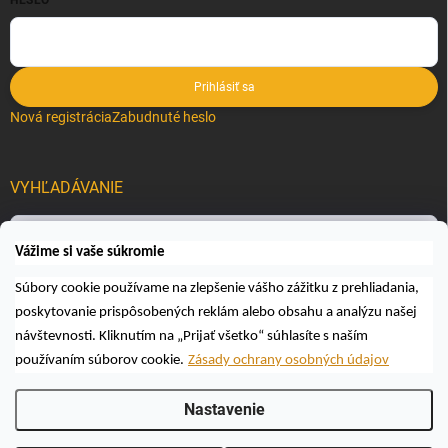
HESLO
Prihlásiť sa
Nová registrácia
Zabudnuté heslo
VYHĽADÁVANIE
Hľadať
Vážime si vaše súkromie
Súbory cookie používame na zlepšenie vášho zážitku z prehliadania,
poskytovanie prispôsobených reklám alebo obsahu a analýzu našej
návštevnosti. Kliknutím na „Prijať všetko“ súhlasíte s naším
používaním súborov cookie.
Zásady ochrany osobných údajov
Copyright 2026
Včelárske a poľovnícke potreby AUTOSPOL O.K., s.r.o.
.
Nastavenie
Všetky práva vyhradené.
Upraviť nastavenie cookies
Vytvoril Shoptet