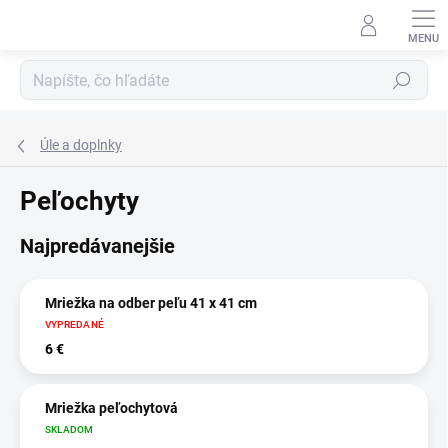
Prejsť
na
obsah
Hľadať
Úle a doplnky
Peľochyty
Najpredávanejšie
Mriežka na odber peľu 41 x 41 cm
VYPREDANÉ
6 €
Mriežka peľochytová
SKLADOM