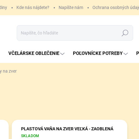
diny
Kde nás nájdete?
Napíšte nám
Ochrana osobných údaj
Hľadať
VČELÁRSKE OBLEČENIE
POĽOVNÍCKE POTREBY
P
y na zver
PLASTOVÁ VAŇA NA ZVER VEĽKÁ - ZAOBLENÁ
SKLADOM