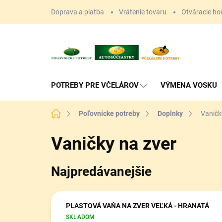
Prejsť
Doprava a platba
Vrátenie tovaru
Otváracie ho
na
obsah
POTREBY PRE VČELÁROV
VÝMENA VOSKU
Domov
Poľovnícke potreby
Doplnky
Vaničk
Vaničky na zver
Najpredávanejšie
PLASTOVÁ VAŇA NA ZVER VEĽKÁ - HRANATÁ
SKLADOM