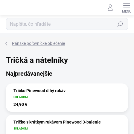
Prejsť
na
obsah
Hľadať
Pánske poľovnícke oblečenie
Tričká a nátelníky
Najpredávanejšie
Tričko Pinewood dlhý rukáv
SKLADOM
24,90 €
Tričko s krátkym rukávom Pinewood 3-balenie
SKLADOM