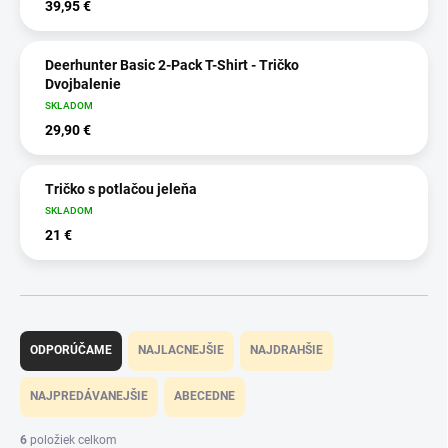
39,95 €
Deerhunter Basic 2-Pack T-Shirt - Tričko
Dvojbalenie
SKLADOM
29,90 €
Tričko s potlačou jeleňa
SKLADOM
21 €
R
a
ODPORÚČAME
NAJLACNEJŠIE
NAJDRAHŠIE
d
e
NAJPREDÁVANEJŠIE
ABECEDNE
n
i
6
položiek celkom