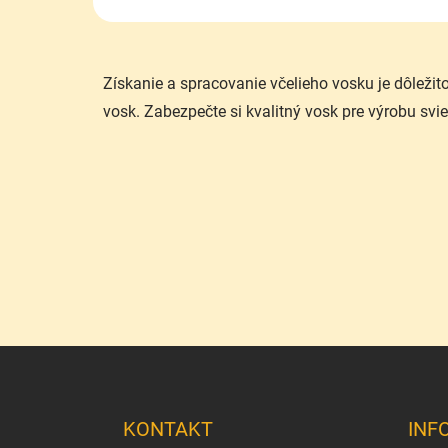
Získanie a spracovanie včelieho vosku je dôlež
vosk. Zabezpečte si kvalitný vosk pre výrobu svi
Z
á
p
ä
KONTAKT
INF
t