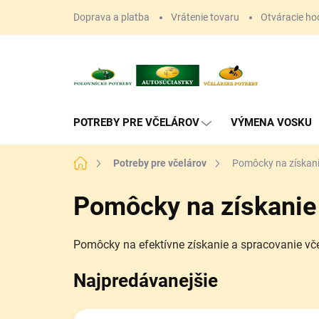
Prejsť
Doprava a platba
Vrátenie tovaru
Otváracie ho
na
obsah
POTREBY PRE VČELÁROV
VÝMENA VOSKU
Domov
Potreby pre včelárov
Pomôcky na získan
Pomôcky na získanie
Pomôcky na efektívne získanie a spracovanie vče
Najpredávanejšie