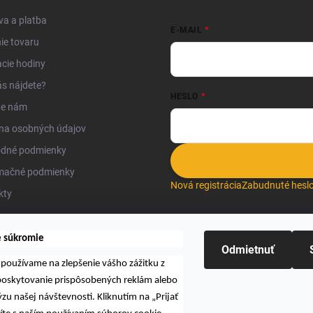
a a platba
E-MAIL
ie tovaru
cie hodiny
s nájdete?
HESLO
te nám
na osobných údajov
dné podmienky
mačné podmienky
Nová registrácia
Zabudnuté hesl
kty
e súkromie
Odmietnuť
používame na zlepšenie vášho zážitku z
Hľadať
 poskytovanie prispôsobených reklám alebo
zu našej návštevnosti. Kliknutím na „Prijať