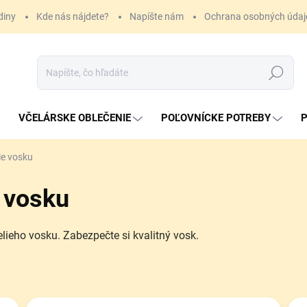
diny
Kde nás nájdete?
Napíšte nám
Ochrana osobných údaj
Hľadať
VČELÁRSKE OBLEČENIE
POĽOVNÍCKE POTREBY
P
ie vosku
 vosku
lieho vosku. Zabezpečte si kvalitný vosk.