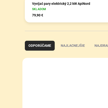
Vyvíjač pary elektrický 2,2 kW ApiNord
SKLADOM
79,90 €
R
a
ODPORÚČAME
NAJLACNEJŠIE
NAJDRA
d
e
n
V
i
ý
e
p
p
i
r
s
o
p
d
r
u
o
k
d
t