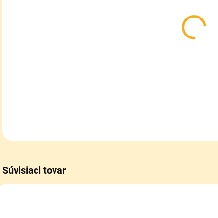
MOŽ
DOR
Sili
tva
DETA
Súvisiaci tovar