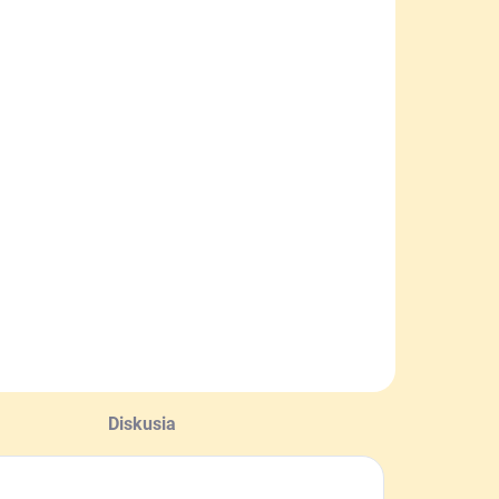
SKLADOM
čielka
zdobná -
pendlík
,20 €
Do košíka
Diskusia