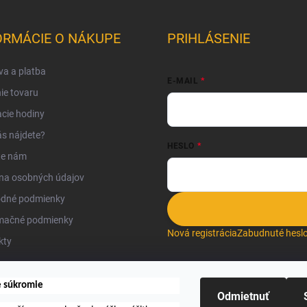
ORMÁCIE O NÁKUPE
PRIHLÁSENIE
a a platba
E-MAIL
ie tovaru
cie hodiny
s nájdete?
HESLO
te nám
na osobných údajov
dné podmienky
mačné podmienky
Nová registrácia
Zabudnuté hesl
kty
e súkromie
Odmietnuť