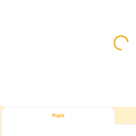
SKLADOM
SKLADOM
Knôt na
Aróma do
V
sviečky rôzne
sviečok, 25g
o
hrúbky
š
3,50 €
1,70 €
0
Detail
Detail
Popis