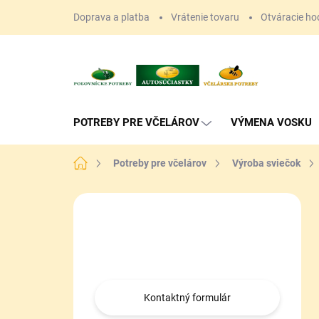
Prejsť
Doprava a platba
Vrátenie tovaru
Otváracie ho
na
obsah
POTREBY PRE VČELÁROV
VÝMENA VOSKU
Domov
Potreby pre včelárov
Výroba sviečok
B
o
Máte otázku?
č
n
Obráťte sa na nás.
ý
p
a
Kontaktný formulár
n