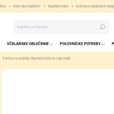
diny
Kde nás nájdete?
Napíšte nám
Ochrana osobných údaj
Hľadať
VČELÁRSKE OBLEČENIE
POĽOVNÍCKE POTREBY
P
Forma na sviečky Slamený kôš na roje malý
ZNAČKA:
LYSON
10
Jedn
SK
cena
MÔŽ
DO:
11.