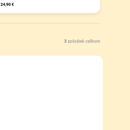
24,90 €
3
položiek celkom
TIP