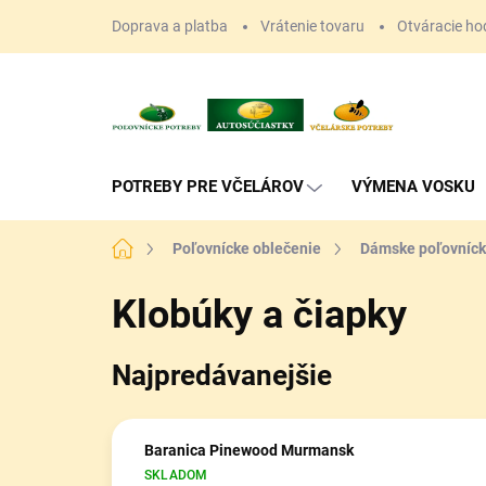
Prejsť
Doprava a platba
Vrátenie tovaru
Otváracie ho
na
obsah
POTREBY PRE VČELÁROV
VÝMENA VOSKU
Domov
Poľovnícke oblečenie
Dámske poľovníck
Klobúky a čiapky
Najpredávanejšie
Baranica Pinewood Murmansk
SKLADOM