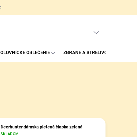
ov
Obchodné podmienky
Reklamačné podmienky
Kontakty
PRÁZDNY KOŠÍK
NÁKUPNÝ
KOŠÍK
OĽOVNÍCKE OBLEČENIE
ZBRANE A STRELIVO
Deerhunter dámska pletená čiapka zelená
SKLADOM