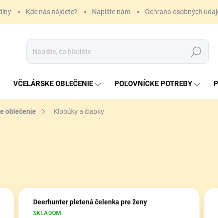
diny
Kde nás nájdete?
Napíšte nám
Ochrana osobných údaj
Hľadať
VČELÁRSKE OBLEČENIE
POĽOVNÍCKE POTREBY
P
e oblečenie
Klobúky a čiapky
Deerhunter pletená čelenka pre ženy
SKLADOM