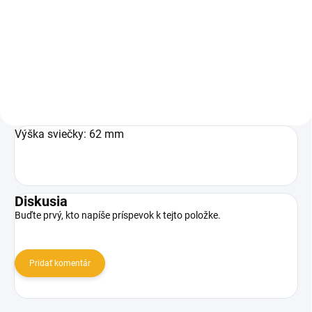
1,70 €
Detail
Detail
Výška sviečky: 62 mm
Diskusia
Buďte prvý, kto napíše príspevok k tejto položke.
Pridať komentár