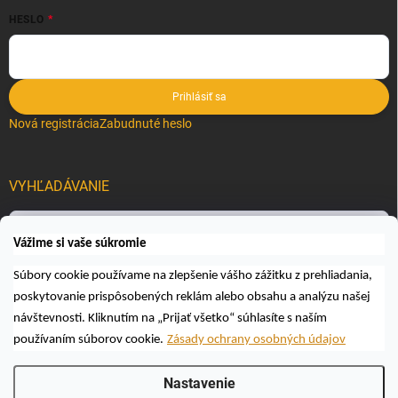
HESLO
Prihlásiť sa
Nová registrácia
Zabudnuté heslo
VYHĽADÁVANIE
Hľadať
Vážime si vaše súkromie
Súbory cookie používame na zlepšenie vášho zážitku z prehliadania,
poskytovanie prispôsobených reklám alebo obsahu a analýzu našej
návštevnosti. Kliknutím na „Prijať všetko“ súhlasíte s naším
používaním súborov cookie.
Zásady ochrany osobných údajov
Copyright 2026
Včelárske a poľovnícke potreby AUTOSPOL O.K., s.r.o.
.
Nastavenie
Všetky práva vyhradené.
Upraviť nastavenie cookies