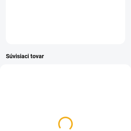
Silikónová forma na výrobu sviečok v tvare valca so
srdiečkom.
DETAILNÉ INFORMÁCIE
OPÝTAŤ SA
Súvisiaci tovar
SKLADOM
SKLADOM
Knôt na sviečky rôzne
Aróma do sviečok, 25g
hrúbky
3,50 €