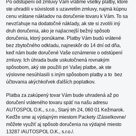
Po odstúpení od zmluvy Vám vrátime všetky platby, ktoré
ste uhradili v súvislosti s uzavretím zmluvy, najmä kúpnu
cenu vrátane nákladov na doručenie tovaru k Vám. To sa
nevzťahuje na dodatočné náklady, ak ste si zvolili iný
druh doručenia, ako je najlacnejší bežný spôsob
doručenia, ktorý ponúkame. Platby Vám budú vrátené
bez zbytočného odkladu, najneskôr do 14 dní od dňa,
keď nám bude doručené Vaše oznámenie o odstúpení
zmluvy. Ich úhrada bude uskutočnená rovnakým
spôsobom, aký ste použili pri Vašej platbe, ak ste
výslovne nesúhlasili s iným spôsobom platby a to bez
účtovania akýchkoľvek ďalších poplatkov.
Platba za zakúpený tovar Vám bude uhradená až po
doručení vráteného tovaru späť na našu adresu
AUTOSPOL O.K., s.r.o., Starý trh 24, 060 01 Kežmarok.
Keďže sme aj výdajným miestom Packety /Zásielkovne/
môžete využiť aj spôsob doručenia na výdajné miesto
13287 /AUTOSPOL O.K., s.r.o./.