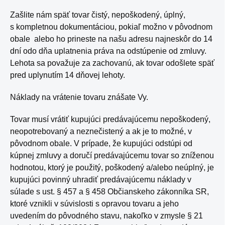
Zašlite nám späť tovar čistý, nepoškodený, úplný,
s kompletnou dokumentáciou, pokiaľ možno v pôvodnom
obale alebo ho prineste na našu adresu najneskôr do 14
dní odo dňa uplatnenia práva na odstúpenie od zmluvy.
Lehota sa považuje za zachovanú, ak tovar odošlete späť
pred uplynutím 14 dňovej lehoty.
Náklady na vrátenie tovaru znášate Vy.
Tovar musí vrátiť kupujúci predávajúcemu nepoškodený,
neopotrebovaný a neznečistený a ak je to možné, v
pôvodnom obale. V prípade, že kupujúci odstúpi od
kúpnej zmluvy a doručí predávajúcemu tovar so zníženou
hodnotou, ktorý je použitý, poškodený a/alebo neúplný, je
kupujúci povinný uhradiť predávajúcemu náklady v
súlade s ust. § 457 a § 458 Občianskeho zákonníka SR,
ktoré vznikli v súvislosti s opravou tovaru a jeho
uvedením do pôvodného stavu, nakoľko v zmysle § 21