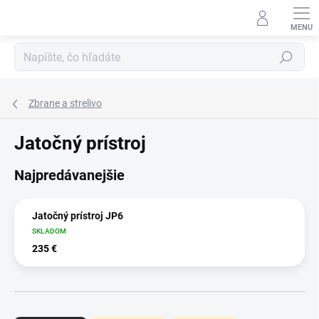
Prejsť
na
obsah
Hľadať
Zbrane a strelivo
Jatočný prístroj
Najpredávanejšie
Jatočný prístroj JP6
SKLADOM
235 €
R