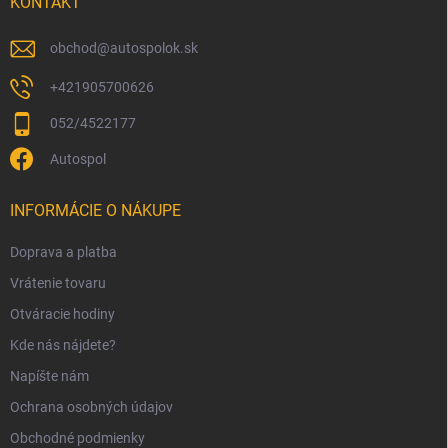
i
KONTAKT
v
e
k
y
obchod
@
autospolok.sk
v
ý
+421905700626
p
052/4522177
i
s
Autospol
u
INFORMÁCIE O NÁKUPE
Doprava a platba
Vrátenie tovaru
Otváracie hodiny
Kde nás nájdete?
Napíšte nám
Ochrana osobných údajov
Obchodné podmienky