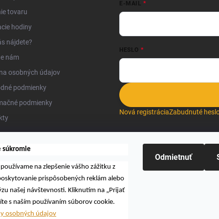
E-MAIL
ie tovaru
cie hodiny
s nájdete?
HESLO
te nám
na osobných údajov
dné podmienky
mačné podmienky
Nová registrácia
Zabudnuté hesl
kty
e súkromie
Odmietnuť
používame na zlepšenie vášho zážitku z
Hľadať
 poskytovanie prispôsobených reklám alebo
zu našej návštevnosti. Kliknutím na „Prijať
íte s naším používaním súborov cookie.
ny osobných údajov
L O.K., s.r.o.
. Všetky práva vyhradené.
Upraviť nastavenie cookies