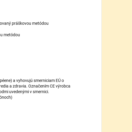
ľovaný práškovou metódou
ou metódou
rpéene) a vyhovujú smerniciam EÚ o
redia a zdravia. Označením CE výrobca
bodmi uvedenými v smernici.
ónoch)