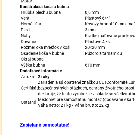
Motor
-
Konštrukcia koša a bubna
Hrúbka plechu bubna
0,6 mm
Ventil
Plastový 6/4”
Horná lišta
Kovový hranol 10 mm, ma
Plexi
3 mm
Nohy
Krátke maľované práškov
Kovanie
Plastové 4 ks
Rozmer oka mriežok v koši
20×20 mm
Osadenie koša v bubne
Púzdro z tarnamidu
Okraj bubna
-
Výška bubna
610 mm
Dodatkové informácie
Záruka
2 roky
Zariadenia sú opatrené značkou CE (Conformité Eu
Certifikát
bezpečnostných otázkach, ochrany životného prost
deklaruje, že tento výrobok je v súlade so všetkými 
Medomet pre samostatnú montáž (dodávané v kart
Ostatné
Váha netto: 21 kg / Váha brutto: 22 kg
Zasielané samostatne!