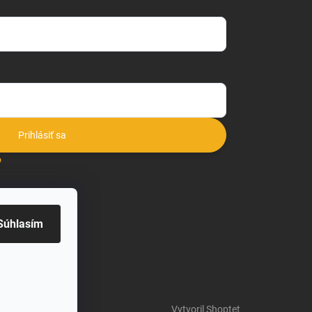
Prihlásiť sa
o
Súhlasím
Vytvoril Shoptet