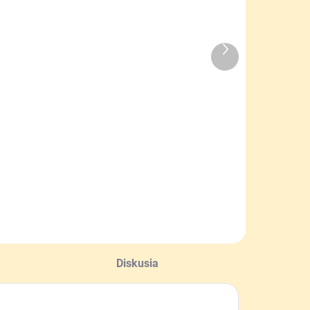
Ďalší
SKLADOM
SKLADOM
produkt
Cedník
Včelí vosk 1 kg
vojradový
tehla
lastový
15,50 €
15,50 €
Do košíka
Do košíka
Diskusia