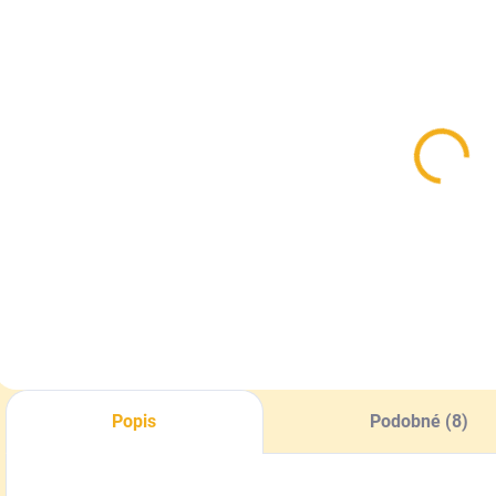
SKLADOM
SKLADOM
Tanier odviečkovací
Vedro na med
nerezový+pocínovaný
9l plastové so
d
stojan
zobáčikom
p
41,90 €
5,20 €
Do košíka
Do košíka
Popis
Podobné (8)