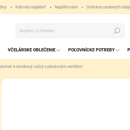
diny
Kde nás nájdete?
Napíšte nám
Ochrana osobných údaj
Hľadať
VČELÁRSKE OBLEČENIE
POĽOVNÍCKE POTREBY
P
domet 4 rámikový ručný s plastovým ventilom
ZNAČKA:
LYSON
34
Jedn
NA
cena
MÔŽ
DO:
18.