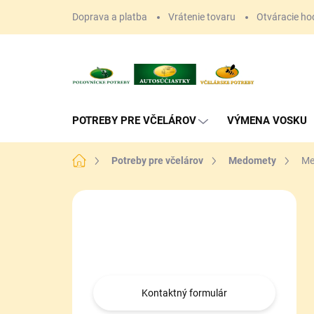
Prejsť
Doprava a platba
Vrátenie tovaru
Otváracie ho
na
obsah
POTREBY PRE VČELÁROV
VÝMENA VOSKU
Domov
Potreby pre včelárov
Medomety
Me
B
o
Máte otázku?
č
n
Obráťte sa na nás.
ý
p
a
Kontaktný formulár
n