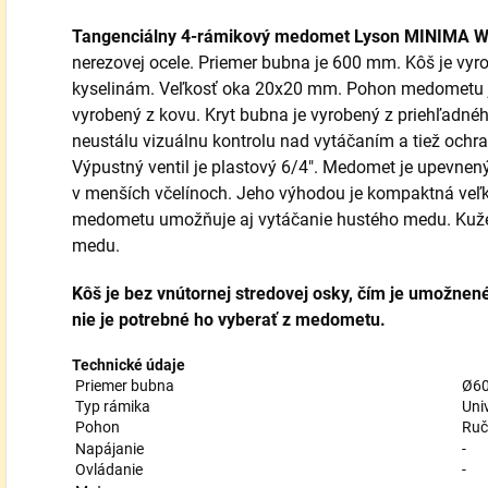
Tangenciálny 4-rámikový medomet Lyson MINIMA
nerezovej ocele. Priemer bubna je 600 mm. Kôš je vyr
kyselinám. Veľkosť oka 20x20 mm. Pohon medometu je
vyrobený z kovu. Kryt bubna je vyrobený z priehľadnéh
neustálu vizuálnu kontrolu nad vytáčaním a tiež och
Výpustný ventil je plastový 6/4". Medomet je upevnen
v menších včelínoch. Jeho výhodou je kompaktná veľ
medometu umožňuje aj vytáčanie hustého medu. Kužeľ
medu.
Kôš je bez vnútornej stredovej osky, čím je umožnené
nie je potrebné ho vyberať z medometu.
Technické údaje
Priemer bubna
Ø6
Typ rámika
Uni
Pohon
Ruč
Napájanie
-
Ovládanie
-