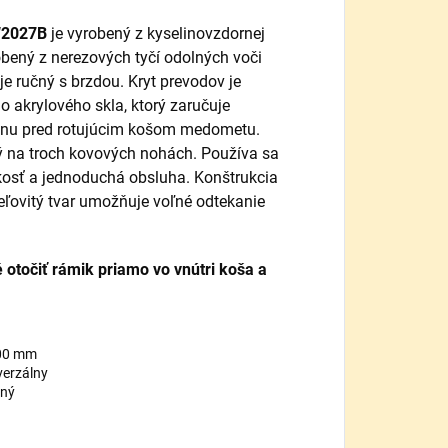
 W2027B
je vyrobený z kyselinovzdornej
obený z nerezových tyčí odolných voči
 ručný s brzdou. Kryt prevodov je
o akrylového skla, ktorý zaručuje
ranu pred rotujúcim košom medometu.
ý na troch kovových nohách. Používa sa
kosť a jednoduchá obsluha. Konštrukcia
ovitý tvar umožňuje voľné odtekanie
 otočiť rámik priamo vo vnútri koša a
00 mm
verzálny
ný