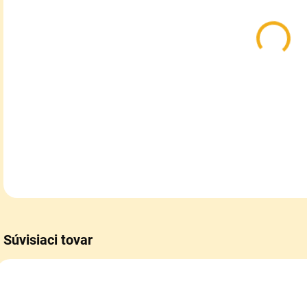
MOŽ
DOR
Ruč
ven
DETA
Súvisiaci tovar