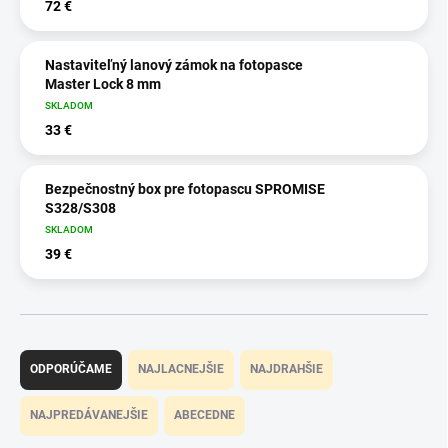
72 €
Nastaviteľný lanový zámok na fotopasce
Master Lock 8 mm
SKLADOM
33 €
Bezpečnostný box pre fotopascu SPROMISE
S328/S308
SKLADOM
39 €
R
a
ODPORÚČAME
NAJLACNEJŠIE
NAJDRAHŠIE
d
e
NAJPREDÁVANEJŠIE
ABECEDNE
n