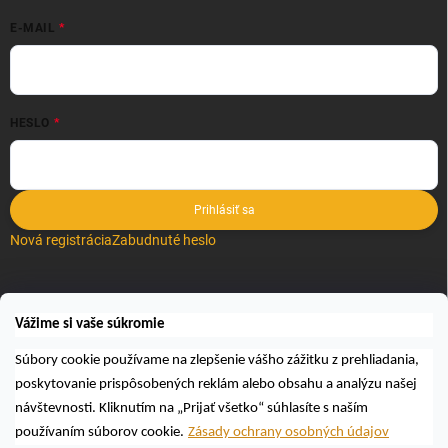
E-MAIL
HESLO
Prihlásiť sa
Nová registrácia
Zabudnuté heslo
VYHĽADÁVANIE
Vážime si vaše súkromie
Hľadať
Súbory cookie používame na zlepšenie vášho zážitku z prehliadania,
poskytovanie prispôsobených reklám alebo obsahu a analýzu našej
návštevnosti. Kliknutím na „Prijať všetko“ súhlasíte s naším
používaním súborov cookie.
Zásady ochrany osobných údajov