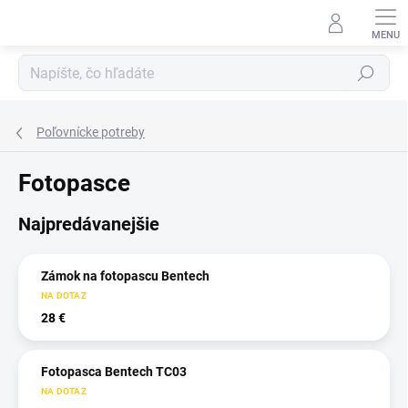
Prejsť
na
obsah
Hľadať
Poľovnícke potreby
Fotopasce
Najpredávanejšie
Zámok na fotopascu Bentech
NA DOTAZ
28 €
Fotopasca Bentech TC03
NA DOTAZ