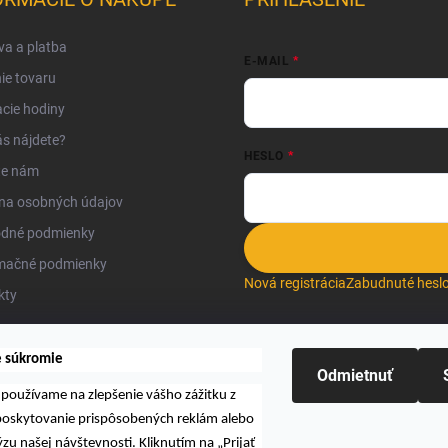
a a platba
E-MAIL
ie tovaru
cie hodiny
s nájdete?
HESLO
te nám
na osobných údajov
dné podmienky
mačné podmienky
Nová registrácia
Zabudnuté hesl
kty
e súkromie
Odmietnuť
používame na zlepšenie vášho zážitku z
Hľadať
 poskytovanie prispôsobených reklám alebo
zu našej návštevnosti. Kliknutím na „Prijať