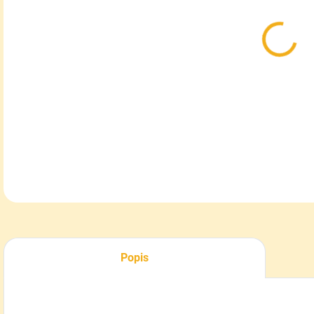
MOŽ
DOR
Sil
tvar
DETA
Popis