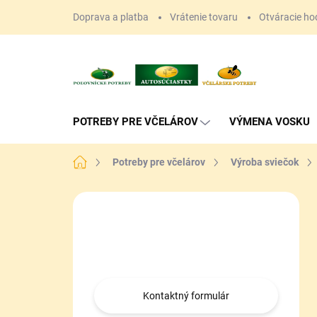
Prejsť
Doprava a platba
Vrátenie tovaru
Otváracie ho
na
obsah
POTREBY PRE VČELÁROV
VÝMENA VOSKU
Domov
Potreby pre včelárov
Výroba sviečok
B
o
Máte otázku?
č
n
Obráťte sa na nás.
ý
p
a
Kontaktný formulár
n