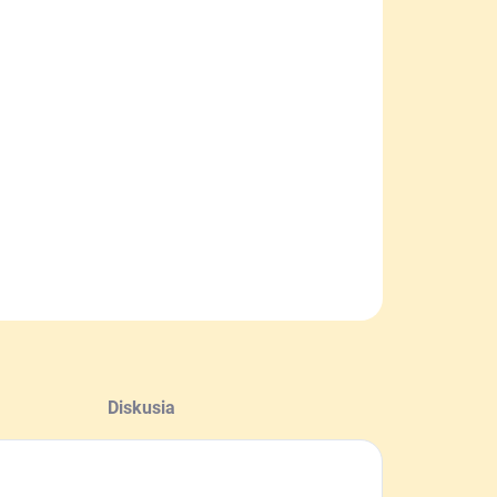
NOSTI
UČENIA
−
+
Pridať do košíka
ikónová forma na výrobu sviečky zo včelieho vosku v
e šišky.
ILNÉ INFORMÁCIE
OPÝTAŤ SA
Diskusia