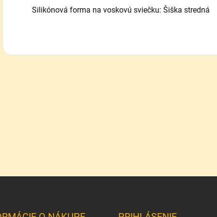
Silikónová forma na voskovú sviečku: Šiška stredná
ORMÁCIE O NÁKUPE
PRIHLÁSENIE