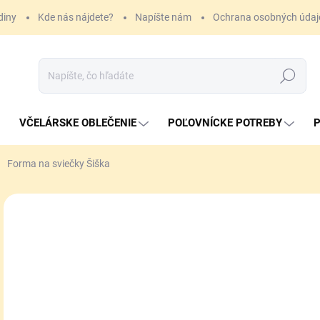
diny
Kde nás nájdete?
Napíšte nám
Ochrana osobných údaj
Hľadať
VČELÁRSKE OBLEČENIE
POĽOVNÍCKE POTREBY
P
Forma na sviečky Šiška
ZNAČKA:
LYSON
24
Jedn
SK
cena
MÔŽ
DO:
10.