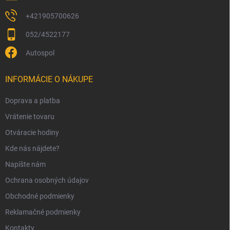
v
ý
+421905700626
p
052/4522177
i
s
Autospol
u
INFORMÁCIE O NÁKUPE
Doprava a platba
Vrátenie tovaru
Otváracie hodiny
Kde nás nájdete?
Napíšte nám
Ochrana osobných údajov
Obchodné podmienky
Reklamačné podmienky
Kontakty