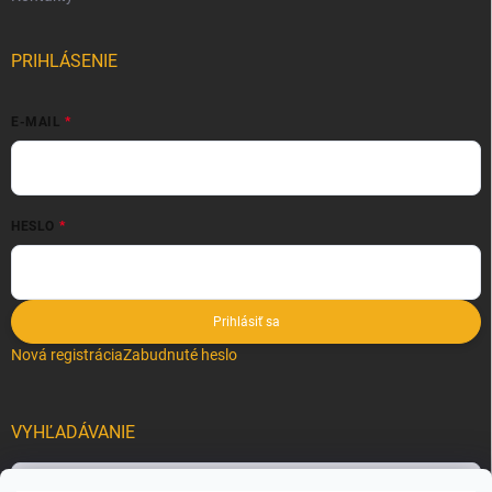
PRIHLÁSENIE
E-MAIL
HESLO
Prihlásiť sa
Nová registrácia
Zabudnuté heslo
VYHĽADÁVANIE
Hľadať