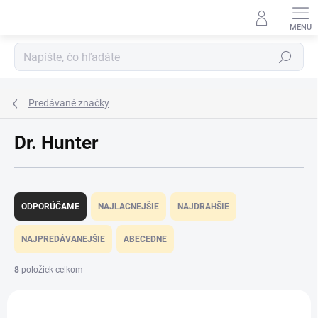
Prejsť
na
obsah
Hľadať
Predávané značky
Dr. Hunter
R
a
ODPORÚČAME
NAJLACNEJŠIE
NAJDRAHŠIE
d
e
NAJPREDÁVANEJŠIE
ABECEDNE
n
i
8
položiek celkom
e
V
p
ý
r