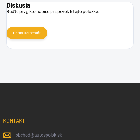
Diskusia
Buďte prvý, kto napíše príspevok k tejto položke.
Pridať komentár
Z
á
p
ä
t
i
KONTAKT
e
obchod
@
autospolok.sk