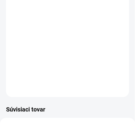
MÔŽEME DORUČIŤ DO:
ZVOĽTE VARIANT
MOŽNOSTI DORUČENIA
−
+
Pridať do košíka
Záťažové, funkčné, froté termo ponožky Dr.Hunter s
obsahom Merino vlny, majú zosilnené chodidlo, výborne
odvádzajú vlhkosť a chránia nohy proti zime.
DETAILNÉ INFORMÁCIE
OPÝTAŤ SA
Súvisiaci tovar