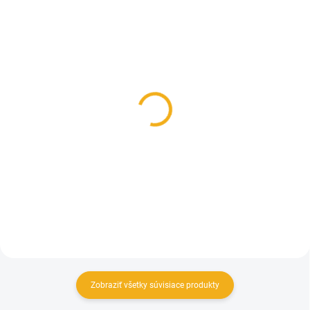
SKLADOM
SKLADOM
Flísový obojstranný
Pinewood flísové
nákrčník pre poľovníkov
rukavice Samuel
Skogen
5 €
9,90 €
Detail
Do košíka
Zobraziť všetky súvisiace produkty