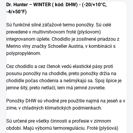
Dr. Hunter – WINTER ( kód: DHW) - (-20/+10°C,
-4/+50°F)
Sú funkčné silné záťažové termo ponožky. Sú celé
prevedené v multivrstvovom froté (plyšovom)
integrovanom úplete. Chodidlo je zosilnené priadzou z
Merino vlny značky Schoeller Austria, v kombinácii s
polypropylénom.
Cez chodidlo a cez členok vedú elastické pásy proti
posunu ponožky na chodidle, preto ponožky držia na
chodidle počas chodenia a nešmýkajú sa. Spoj špice je
jemne šitý, preto netlačí, lem má jemné zovretie.
Ponožky DHW sú vhodné pre použitie najmä na jeseň a v
zime, v chladných klimatických podmienkach.
Sú určené pre všetky činnosti a profesie v zimnom
období. Majú výbornú termoreguláciu. Froté (plyšová)