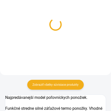
SKLADOM
SKLADOM
Nízka poľovnícka obuv
Dámske zateplené čižmy
Hanzel
Demar Luna
89 €
19,90 €
Detail
Detail
Zobraziť všetky súvisiace produkty
Najpredávanejší model poľovníckych ponožiek.
Funkčné stredne silné záťažové termo ponožky. Vhodné