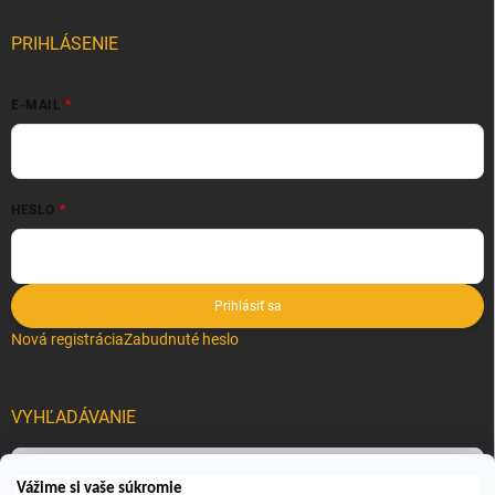
PRIHLÁSENIE
E-MAIL
HESLO
Prihlásiť sa
Nová registrácia
Zabudnuté heslo
VYHĽADÁVANIE
Hľadať
Vážime si vaše súkromie