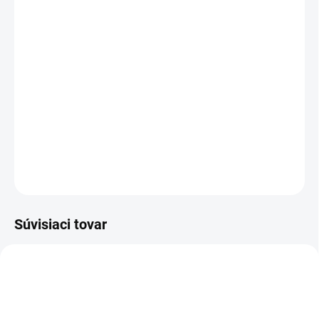
MÔŽEME DORUČIŤ DO:
ZVOĽTE VARIANT
MOŽNOSTI DORUČENIA
−
+
Pridať do košíka
Celoročné poľovnícke funkčné ponožky Dr. Hunter DHH.
DETAILNÉ INFORMÁCIE
OPÝTAŤ SA
Súvisiaci tovar