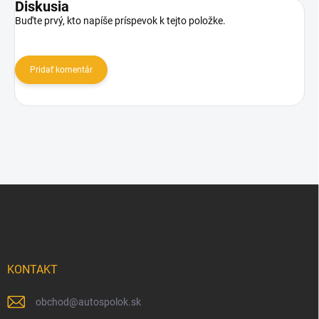
Diskusia
Buďte prvý, kto napíše príspevok k tejto položke.
Pridať komentár
Z
á
p
ä
t
i
KONTAKT
e
obchod
@
autospolok.sk