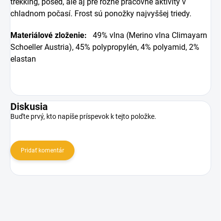
trekking, posed, ale aj pre rôzne pracovné aktivity v
chladnom počasí.
Frost
sú ponožky
najvyššej
triedy
.
Materiálové zloženie:
49% vlna (Merino vlna Climayarn
Schoeller Austria), 45% polypropylén, 4% polyamid, 2%
elastan
Diskusia
Buďte prvý, kto napíše príspevok k tejto položke.
Pridať komentár