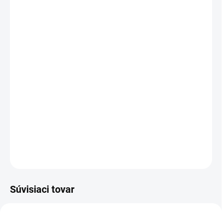
VARIANT
MÔŽEME DORUČIŤ DO:
ZVOĽTE VARIANT
MOŽNOSTI DORUČENIA
−
+
Pridať do košíka
Silné, záťažové, funkčné termo ponožky s vlnou Merino,
ktorá krásne hreje. Ponožky majú vyvýšený nesťahujúci
členok a sú vhodné pre vyššiu outdoor obuv.
DETAILNÉ INFORMÁCIE
OPÝTAŤ SA
Súvisiaci tovar
TIP