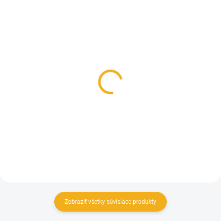
SKLADOM
SKLADOM
Meindl Sölden/Soelden
Zimné poľovnícke
zimná obuv
topánky Hanzel 012 FN
148,50 €
169 €
Detail
Detail
Zobraziť všetky súvisiace produkty