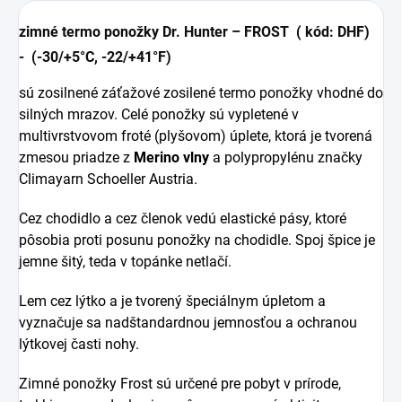
zimné termo ponožky
Dr. Hunter – FROST ( kód: DHF)
-
(-30/+5°C, -22/+41°F)
sú zosilnené záťažové zosilené termo ponožky vhodné do
silných mrazov. Celé ponožky sú vypletené v
multivrstvovom froté (plyšovom) úplete, ktorá je tvorená
zmesou priadze z
Merino vlny
a polypropylénu značky
Climayarn Schoeller Austria.
Cez chodidlo a cez členok vedú elastické pásy, ktoré
pôsobia proti posunu ponožky na chodidle. Spoj špice je
jemne šitý, teda v topánke netlačí.
Lem cez lýtko a je tvorený špeciálnym úpletom a
vyznačuje sa nadštandardnou jemnosťou a ochranou
lýtkovej časti nohy.
Zimné ponožky Frost
sú určené pre pobyt v prírode,