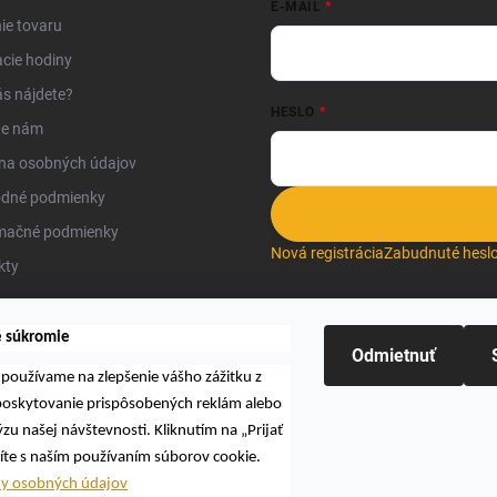
E-MAIL
ie tovaru
cie hodiny
s nájdete?
HESLO
te nám
na osobných údajov
dné podmienky
mačné podmienky
Nová registrácia
Zabudnuté hesl
kty
e súkromie
Odmietnuť
používame na zlepšenie vášho zážitku z
Hľadať
 poskytovanie prispôsobených reklám alebo
zu našej návštevnosti. Kliknutím na „Prijať
íte s naším používaním súborov cookie.
ny osobných údajov
L O.K., s.r.o.
. Všetky práva vyhradené.
Upraviť nastavenie cookies