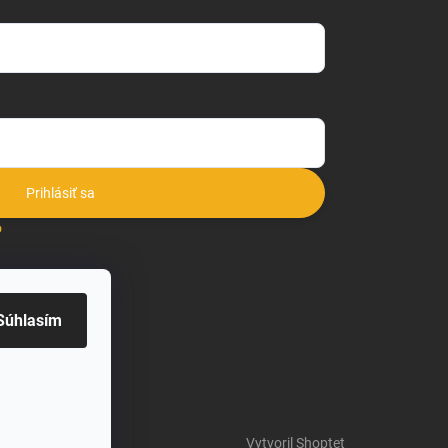
Prihlásiť sa
o
Súhlasím
Vytvoril Shoptet