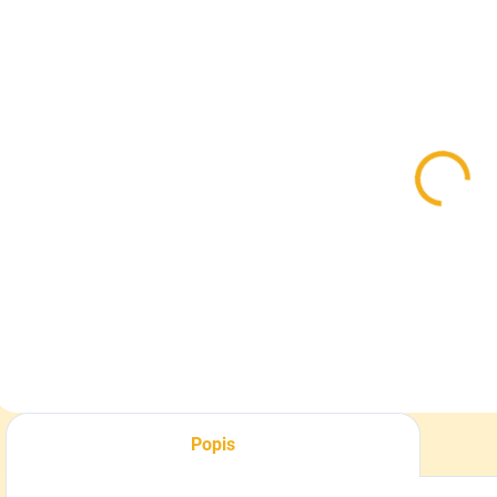
SKLADOM
Nízka
poľovnícka
obuv Hanzel
89 €
Detail
Popis