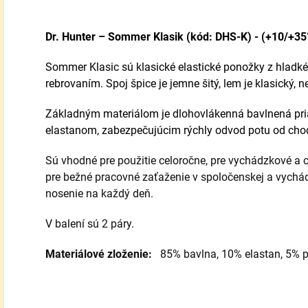
Dr. Hunter – Sommer Klasik (kód: DHS-K) - (+10/+35
Sommer Klasic sú klasické elastické ponožky z hladk
rebrovaním. Spoj špice je jemne šitý, lem je klasický, n
Základným materiálom je dlohovlákenná bavlnená pri
elastanom, zabezpečujúcim rýchly odvod potu od chod
Sú vhodné pre použitie celoročne, pre vychádzkové a c
pre bežné pracovné zaťaženie v spoločenskej a vychá
nosenie na každý deň.
V balení sú 2 páry.
Materiálové zloženie:
85% bavlna, 10% elastan, 5% 