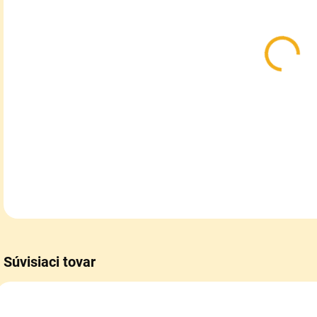
MÔŽ
MOŽ
Kla
kaž
DETA
Súvisiaci tovar