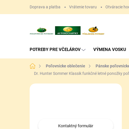
Prejsť
Doprava a platba
Vrátenie tovaru
Otváracie ho
na
obsah
POTREBY PRE VČELÁROV
VÝMENA VOSKU
Domov
Poľovnícke oblečenie
Pánske poľovníck
Dr. Hunter Sommer Klassik funkčné letné ponožky po
B
o
Máte otázku?
č
n
Obráťte sa na nás.
ý
p
a
Kontaktný formulár