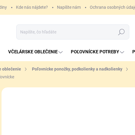
diny
Kde nás nájdete?
Napíšte nám
Ochrana osobných údaj
Hľadať
VČELÁRSKE OBLEČENIE
POĽOVNÍCKE POTREBY
P
e oblečenie
Poľovnícke ponožky, podkolienky a nadkolienky
ľovnícke
ZNAČKA:
DR. HUNTER
9 
Jedn
ZVO
cena
VAR