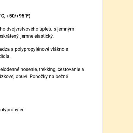
°C, +50/+95°F)
ého dvojvrstvového úpletu s jemným
eskrátený, jemne elastický.
adza a polypropylénové vlákno s
idla.
elodenné nosenie, trekking, cestovanie a
dzkovej obuvi. Ponožky na bežné
polypropylén