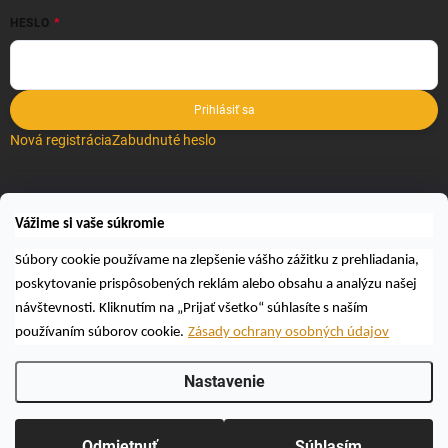
HESLO
Prihlásiť sa
Nová registrácia
Zabudnuté heslo
VYHĽADÁVANIE
Vážime si vaše súkromie
Hľadať
Súbory cookie používame na zlepšenie vášho zážitku z prehliadania,
poskytovanie prispôsobených reklám alebo obsahu a analýzu našej
návštevnosti. Kliknutím na „Prijať všetko“ súhlasíte s naším
používaním súborov cookie.
Zásady ochrany osobných údajov
Nastavenie
Copyright 2026
Včelárske a poľovnícke potreby AUTOSPOL O.K., s.r.o.
.
Všetky práva vyhradené.
Upraviť nastavenie cookies
Odmietnuť
Súhlasím