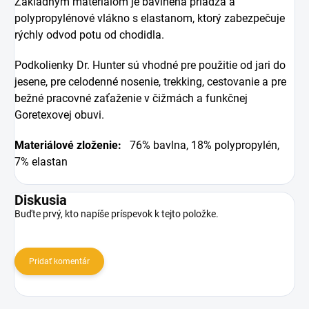
Základným materiálom je bavlnená priadza a
polypropylénové vlákno s elastanom, ktorý zabezpečuje
rýchly odvod potu od chodidla.
Podkolienky Dr. Hunter sú vhodné pre použitie od jari do
jesene, pre celodenné nosenie, trekking, cestovanie a pre
bežné pracovné zaťaženie v čižmách a funkčnej
Goretexovej obuvi.
Materiálové zloženie:
76% bavlna, 18% polypropylén,
7% elastan
Diskusia
Buďte prvý, kto napíše príspevok k tejto položke.
Pridať komentár