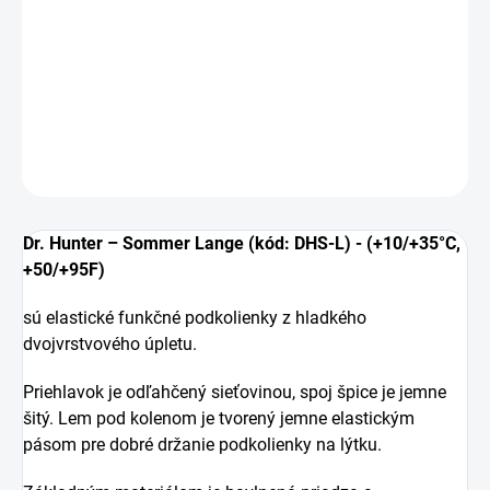
Funkčné tenké podkolienky pre poľovníkov vhodné ku
golfkám v letných mesiacoch.
DETAILNÉ INFORMÁCIE
OPÝTAŤ SA
Dr. Hunter – Sommer Lange (kód: DHS-L) - (+10/+35°C,
+50/+95F)
sú elastické funkčné podkolienky z hladkého
dvojvrstvového úpletu.
Priehlavok je odľahčený sieťovinou, spoj špice je jemne
šitý. Lem pod kolenom je tvorený jemne elastickým
pásom pre dobré držanie podkolienky na lýtku.