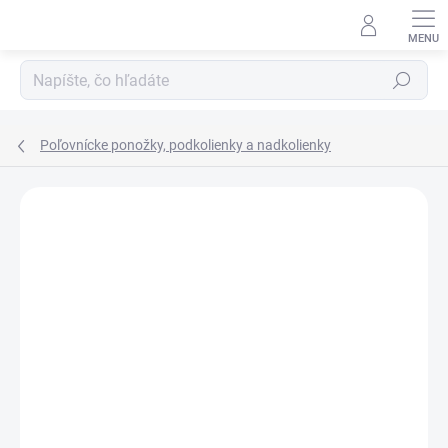
Prejsť
na
obsah
Hľadať
Poľovnícke ponožky, podkolienky a nadkolienky
ZNAČKA:
DR. HUNTER