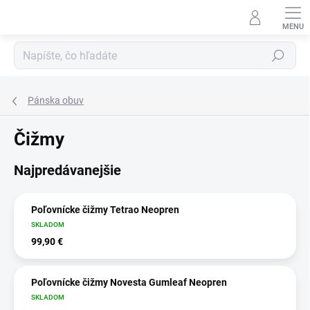
Prejsť
na
obsah
Hľadať
Pánska obuv
Čižmy
Najpredávanejšie
Poľovnícke čižmy Tetrao Neopren
SKLADOM
99,90 €
Poľovnícke čižmy Novesta Gumleaf Neopren
SKLADOM