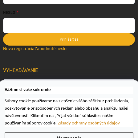
HESLO
Prihlásiť sa
Nová registrácia
Zabudnuté heslo
VYHĽADÁVANIE
Hľadať
Vážime si vaše súkromie
Súbory cookie používame na zlepšenie vášho zážitku z prehliadania,
poskytovanie prispôsobených reklám alebo obsahu a analýzu našej
návštevnosti. Kliknutím na „Prijať všetko“ súhlasíte s naším
používaním súborov cookie.
Zásady ochrany osobných údajov
Copyright 2026
Včelárske a poľovnícke potreby AUTOSPOL O.K., s.r.o.
.