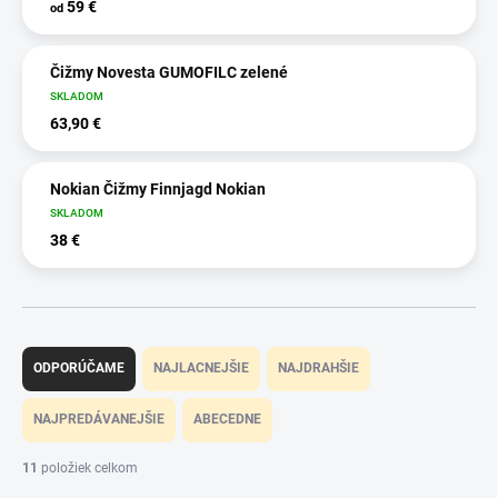
59 €
od
Čižmy Novesta GUMOFILC zelené
SKLADOM
63,90 €
Nokian Čižmy Finnjagd Nokian
SKLADOM
38 €
R
a
ODPORÚČAME
NAJLACNEJŠIE
NAJDRAHŠIE
d
e
NAJPREDÁVANEJŠIE
ABECEDNE
n
i
11
položiek celkom
e