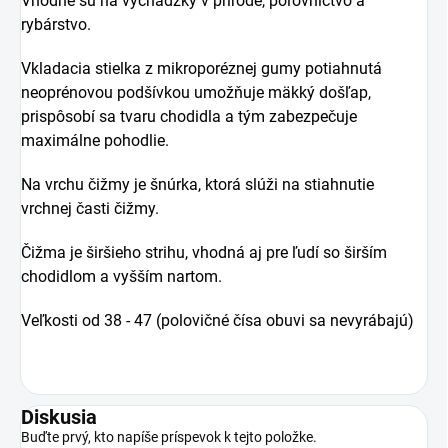
Vhodné sú na vychádzky v prírode, poľovníctvo a
rybárstvo.
Vkladacia stielka z mikroporéznej gumy potiahnutá
neoprénovou podšívkou umožňuje mäkký došľap,
prispôsobí sa tvaru chodidla a tým zabezpečuje
maximálne pohodlie.
Na vrchu čižmy je šnúrka, ktorá slúži na stiahnutie
vrchnej časti čižmy.
Čižma je širšieho strihu, vhodná aj pre ľudí so širším
chodidlom a vyšším nartom.
Veľkosti od 38 - 47 (polovičné čísa obuvi sa nevyrábajú)
Diskusia
Buďte prvý, kto napíše príspevok k tejto položke.