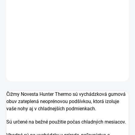
−
+
Pridať do košíka
Obľúbený model neoprénom zateplených čižiem zelenej
farby na celoročné využitie nielen pre poľovníkov a
rybárov.
DETAILNÉ INFORMÁCIE
OPÝTAŤ SA
Čižmy Novesta Hunter Thermo sú vychádzková gumová
obuv zateplená neoprénovou podšívkou, ktorá izoluje
vaše nohy aj v chladnejších podmienkach.
Sú určené na bežné použitie počas chladných mesiacov.