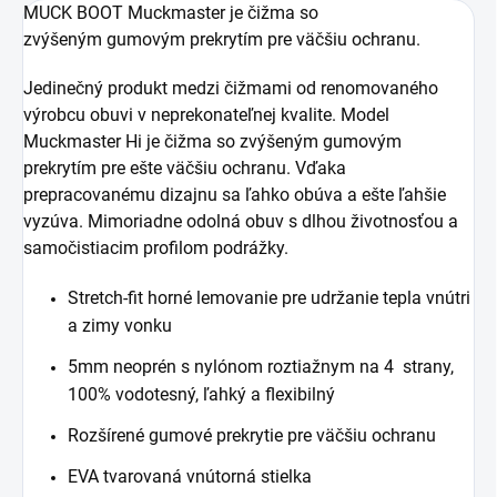
MUCK BOOT Muckmaster je čižma so
zvýšeným gumovým prekrytím pre väčšiu ochranu.
Jedinečný produkt medzi čižmami od renomovaného
výrobcu obuvi v neprekonateľnej kvalite. Model
Muckmaster Hi je čižma so zvýšeným gumovým
prekrytím pre ešte väčšiu ochranu. Vďaka
prepracovanému dizajnu sa ľahko obúva a ešte ľahšie
vyzúva. Mimoriadne odolná obuv s dlhou životnosťou a
samočistiacim profilom podrážky.
Stretch-fit horné lemovanie pre udržanie tepla vnútri
a zimy vonku
5mm neoprén s nylónom roztiažnym na 4 strany,
100% vodotesný, ľahký a flexibilný
Rozšírené gumové prekrytie pre väčšiu ochranu
EVA tvarovaná vnútorná stielka