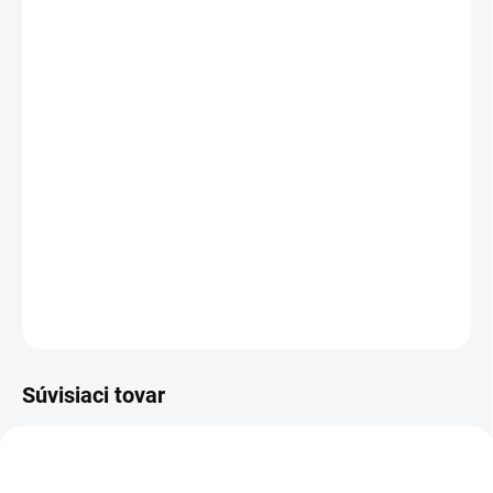
VARIANT
MÔŽEME DORUČIŤ DO:
ZVOĽTE VARIANT
MOŽNOSTI DORUČENIA
−
+
Pridať do košíka
Muckmaster je vysoká neoprénová čižma zelenej farby,
výborná obuv pre poľovníka aj rybára.
DETAILNÉ INFORMÁCIE
OPÝTAŤ SA
Súvisiaci tovar