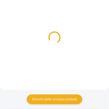
SKLADOM
SKLADOM
Poľovnícke podkolienky
Nepremokavý
BOBR jar/jeseň
poľovnícky klobúk
Skogen s membránou
10,90 €
59,90 €
Detail
Detail
Zobraziť všetky súvisiace produkty