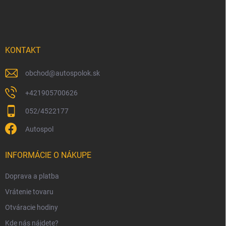
á
p
ä
t
i
KONTAKT
e
obchod
@
autospolok.sk
+421905700626
052/4522177
Autospol
INFORMÁCIE O NÁKUPE
Doprava a platba
Vrátenie tovaru
Otváracie hodiny
Kde nás nájdete?