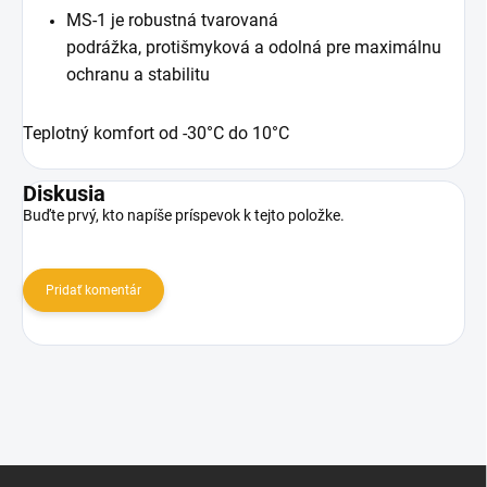
MS-1 je robustná tvarovaná
podrážka, protišmyková a odolná pre maximálnu
ochranu a stabilitu
Teplotný komfort od -30°C do 10°C
Diskusia
Buďte prvý, kto napíše príspevok k tejto položke.
Pridať komentár
Z