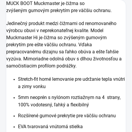
MUCK BOOT Muckmaster je čižma so
zvýšeným gumovým prekrytím pre väčšiu ochranu.
Jedinečný produkt medzi čižmami od renomovaného
výrobcu obuvi v neprekonateľnej kvalite. Model
Muckmaster Hi je čižma so zvýšeným gumovým
prekrytím pre ešte väčšiu ochranu. Vďaka
prepracovanému dizajnu sa ľahko obúva a ešte ľahšie
vyzúva. Mimoriadne odolná obuv s dlhou životnosťou a
samočistiacim profilom podrážky.
Stretch-fit horné lemovanie pre udržanie tepla vnútri
a zimy vonku
5mm neoprén s nylónom roztiažnym na 4 strany,
100% vodotesný, ľahký a flexibilný
Rozšírené gumové prekrytie pre väčšiu ochranu
EVA tvarovaná vnútorná stielka