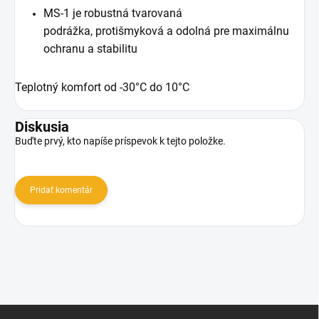
MS-1 je robustná tvarovaná
podrážka, protišmyková a odolná pre maximálnu
ochranu a stabilitu
Teplotný komfort od -30°C do 10°C
Diskusia
Buďte prvý, kto napíše príspevok k tejto položke.
Pridať komentár
Z