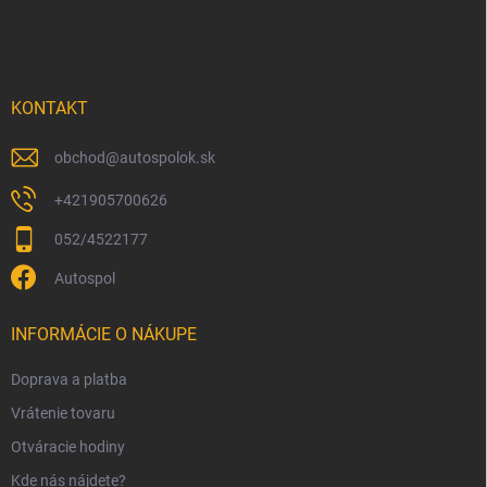
á
p
ä
t
i
KONTAKT
e
obchod
@
autospolok.sk
+421905700626
052/4522177
Autospol
INFORMÁCIE O NÁKUPE
Doprava a platba
Vrátenie tovaru
Otváracie hodiny
Kde nás nájdete?