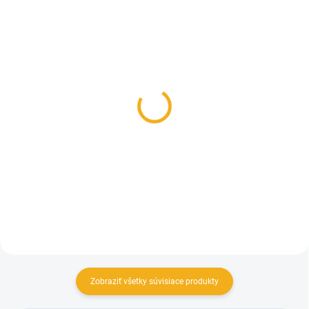
SKLADOM
SKLADOM
Poľovnícke podkolienky
Nepremokavý
BOBR jar/jeseň
poľovnícky klobúk
Skogen s membránou
10,90 €
59,90 €
Detail
Detail
Zobraziť všetky súvisiace produkty