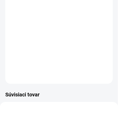
VARIANT
MÔŽEME DORUČIŤ DO:
ZVOĽTE VARIANT
MOŽNOSTI DORUČENIA
−
+
Pridať do košíka
Muckmaster je vysoká neoprénová čižma zelenej farby,
výborná obuv pre poľovníka aj rybára.
DETAILNÉ INFORMÁCIE
OPÝTAŤ SA
Súvisiaci tovar