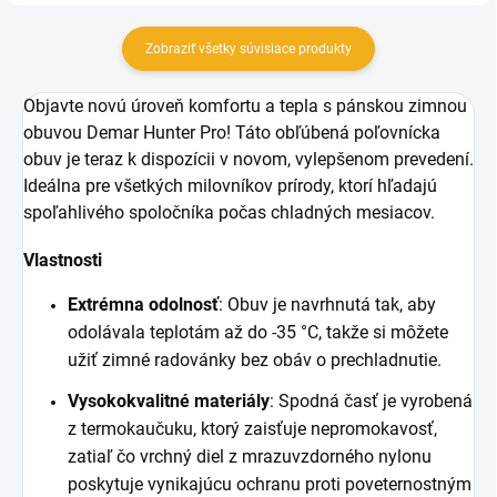
Zobraziť všetky súvisiace produkty
Objavte novú úroveň komfortu a tepla s pánskou zimnou
obuvou Demar Hunter Pro! Táto obľúbená poľovnícka
obuv je teraz k dispozícii v novom, vylepšenom prevedení.
Ideálna pre všetkých milovníkov prírody, ktorí hľadajú
spoľahlivého spoločníka počas chladných mesiacov.
Vlastnosti
Extrémna odolnosť
: Obuv je navrhnutá tak, aby
odolávala teplotám až do -35 °C, takže si môžete
užiť zimné radovánky bez obáv o prechladnutie.
Vysokokvalitné materiály
: Spodná časť je vyrobená
z termokaučuku, ktorý zaisťuje nepromokavosť,
zatiaľ čo vrchný diel z mrazuvzdorného nylonu
poskytuje vynikajúcu ochranu proti poveternostným