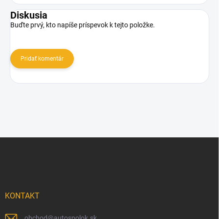
Diskusia
Buďte prvý, kto napíše príspevok k tejto položke.
Pridať komentár
Z
á
p
ä
t
i
KONTAKT
e
obchod
@
autospolok.sk