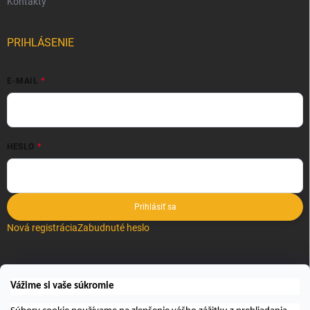
Kontakty
PRIHLÁSENIE
E-MAIL
HESLO
Prihlásiť sa
Nová registrácia
Zabudnuté heslo
VYHĽADÁVANIE
Vážime si vaše súkromie
Hľadať