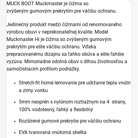
MUCK BOOT Muckmaster je čižma so
zvýšeným gumovým prekrytím pre väčšiu ochranu.
Jedinečný produkt medzi čižmami od renomovaného
výrobcu obuvi v neprekonateľnej kvalite. Model
Muckmaster Hi je čižma so zvýšeným gumovým
prekrytím pre ešte väčšiu ochranu. Vďaka
prepracovanému dizajnu sa ľahko obúva a ešte ľahšie
vyzúva. Mimoriadne odolná obuv s dlhou životnosťou a
samočistiacim profilom podrážky.
Stretch-fit horné lemovanie pre udržanie tepla vnútri
a zimy vonku
5mm neoprén s nylónom roztiažnym na 4 strany,
100% vodotesný, ľahký a flexibilný
Rozšírené gumové prekrytie pre väčšiu ochranu
EVA tvarovaná vnútorná stielka