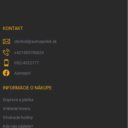
á
p
ä
t
i
KONTAKT
e
obchod
@
autospolok.sk
+421905700626
052/4522177
Autospol
INFORMÁCIE O NÁKUPE
Doprava a platba
Vrátenie tovaru
Otváracie hodiny
Kde nás nájdete?