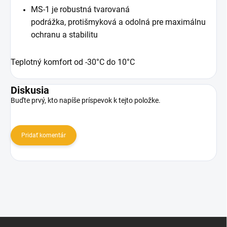
MS-1 je robustná tvarovaná
podrážka, protišmyková a odolná pre maximálnu
ochranu a stabilitu
Teplotný komfort od -30°C do 10°C
Diskusia
Buďte prvý, kto napíše príspevok k tejto položke.
Pridať komentár
Z