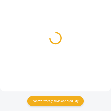
SKLADOM
SKLADOM
Poľovnícke podkolienky
Nepremokavý
BOBR jar/jeseň
poľovnícky klobúk
Skogen s membránou
10,90 €
59,90 €
Detail
Detail
Zobraziť všetky súvisiace produkty