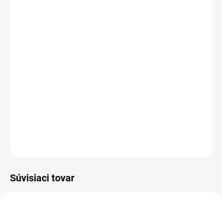
VARIANT
MÔŽEME DORUČIŤ DO:
ZVOĽTE VARIANT
MOŽNOSTI DORUČENIA
−
+
Pridať do košíka
Muckmaster je vysoká neoprénová čižma zelenej farby,
výborná obuv pre poľovníka aj rybára.
DETAILNÉ INFORMÁCIE
OPÝTAŤ SA
Súvisiaci tovar