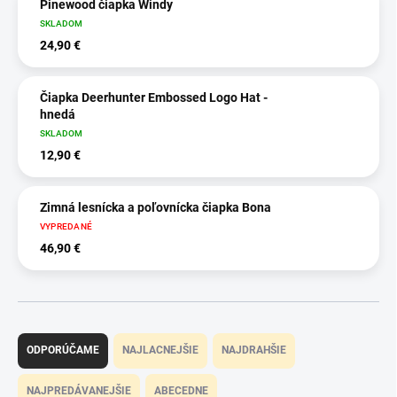
Pinewood čiapka Windy
SKLADOM
24,90 €
Čiapka Deerhunter Embossed Logo Hat -
hnedá
SKLADOM
12,90 €
Zimná lesnícka a poľovnícka čiapka Bona
VYPREDANÉ
46,90 €
R
a
ODPORÚČAME
NAJLACNEJŠIE
NAJDRAHŠIE
d
e
NAJPREDÁVANEJŠIE
ABECEDNE