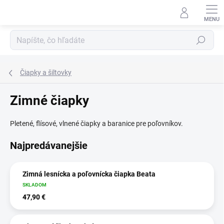
Prejsť
na
obsah
Hľadať
Čiapky a šiltovky
Zimné čiapky
Pletené, flísové, vlnené čiapky a baranice pre poľovníkov.
Najpredávanejšie
Zimná lesnícka a poľovnícka čiapka Beata
SKLADOM
47,90 €