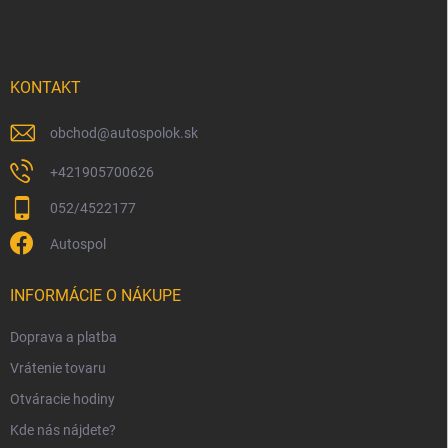
c
p
i
e
ä
p
t
r
i
KONTAKT
v
e
k
y
obchod
@
autospolok.sk
v
ý
+421905700626
p
052/4522177
i
s
Autospol
u
INFORMÁCIE O NÁKUPE
Doprava a platba
Vrátenie tovaru
Otváracie hodiny
Kde nás nájdete?