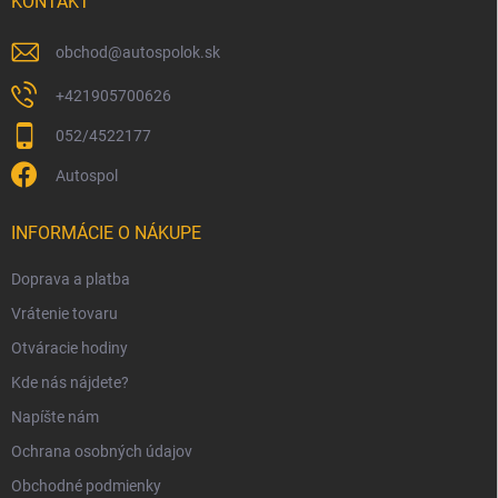
i
KONTAKT
e
obchod
@
autospolok.sk
+421905700626
052/4522177
Autospol
INFORMÁCIE O NÁKUPE
Doprava a platba
Vrátenie tovaru
Otváracie hodiny
Kde nás nájdete?
Napíšte nám
Ochrana osobných údajov
Obchodné podmienky