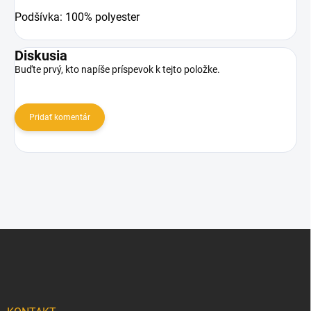
Podšívka: 100% polyester
Diskusia
Buďte prvý, kto napíše príspevok k tejto položke.
Pridať komentár
Z
á
p
ä
t