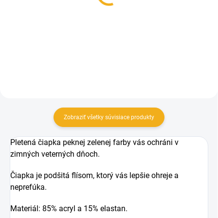
39,90 €
14,90 €
Detail
Do košíka
Zobraziť všetky súvisiace produkty
Pletená čiapka peknej zelenej farby vás ochráni v
zimných veterných dňoch.
Čiapka je podšitá flísom, ktorý vás lepšie ohreje a
neprefúka.
Materiál: 85% acryl a 15% elastan.