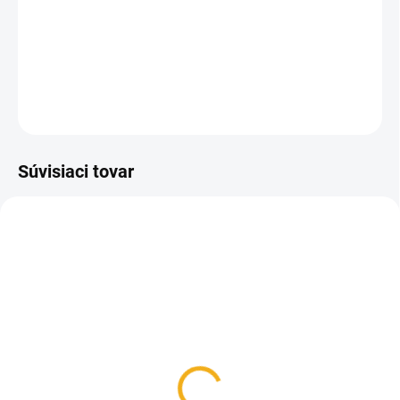
Pletená čiapka značky Pinewood s membránou proti
prefúkaniu.
DETAILNÉ INFORMÁCIE
OPÝTAŤ SA
Súvisiaci tovar
SKLADOM
SKLADOM
Návleky na nohy
Pinewood Flísový
Pinewood Active
Nákrčník