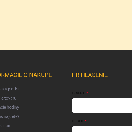
ORMÁCIE O NÁKUPE
PRIHLÁSENIE
a a platba
E-MAIL
ie tovaru
cie hodiny
s nájdete?
HESLO
te nám