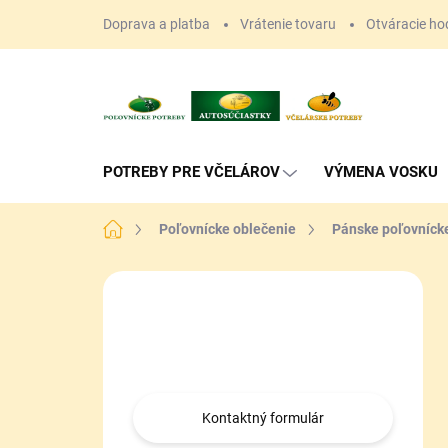
Prejsť
Doprava a platba
Vrátenie tovaru
Otváracie ho
na
obsah
POTREBY PRE VČELÁROV
VÝMENA VOSKU
Domov
Poľovnícke oblečenie
Pánske poľovníck
B
o
Máte otázku?
č
n
Obráťte sa na nás.
ý
p
a
Kontaktný formulár
n