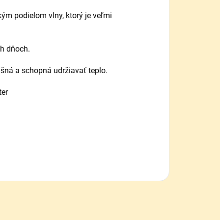
kým podielom vlny, ktorý je veľmi
ch dňoch.
ušná a schopná udržiavať teplo.
ter