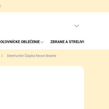
ov
Obchodné podmienky
Reklamačné podmienky
Kontakty
PRÁZDNY KOŠÍK
NÁKUPNÝ
KOŠÍK
OĽOVNÍCKE OBLEČENIE
ZBRANE A STRELIVO
Deerhunter Čiapka Recon Beanie
,90 €
otková
LADOM
:
EME DORUČIŤ
2026