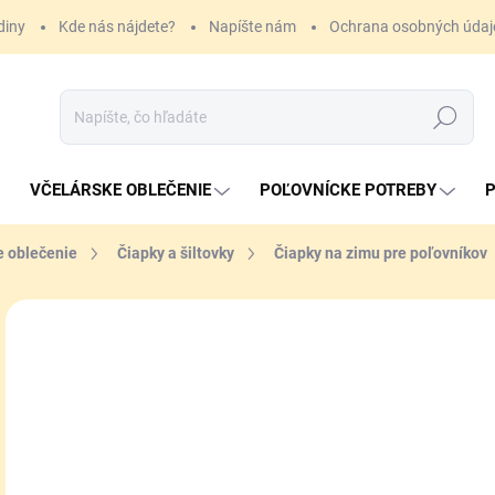
diny
Kde nás nájdete?
Napíšte nám
Ochrana osobných údaj
Hľadať
VČELÁRSKE OBLEČENIE
POĽOVNÍCKE POTREBY
P
e oblečenie
Čiapky a šiltovky
Čiapky na zimu pre poľovníkov
ZNAČKA:
DEERHUNTER
19
Jedn
SK
cena
MÔŽ
DO:
7.8.