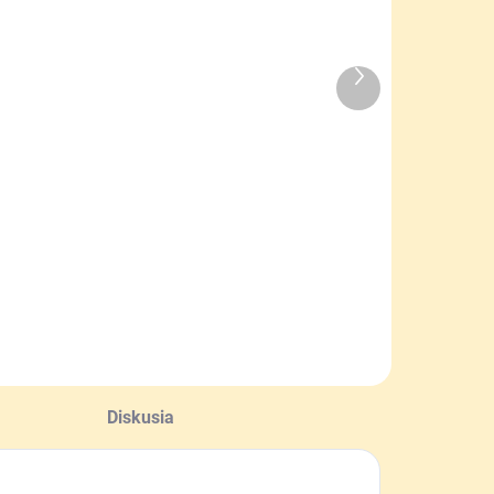
Ďalší
SKLADOM
SKLADOM
produkt
Peňaženka na
Pinewood
írku diviak
flísové
rukavice
26,90 €
Samuel
5 €
Do košíka
Detail
Diskusia