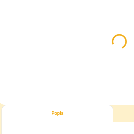
SKLADOM
SKLADOM
Deerhunter
Heat Holders
Rusky Silent
Ponožky
š
Gloves
Original zelené
39,90 €
11 €
Detail
Detail
Popis