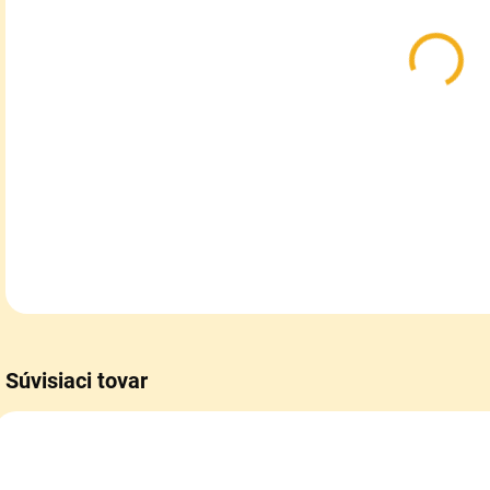
MOŽ
DOR
Kla
Bean
DETA
Súvisiaci tovar