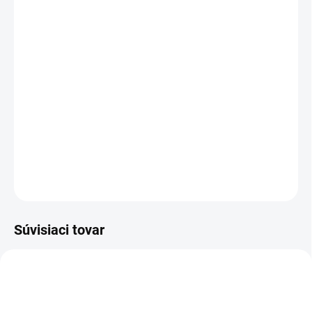
MOŽNOSTI
DORUČENIA
−
+
Pridať do košíka
Coolová čiapka Deerhunter s potlačeným logom v hnedej
farbe.
DETAILNÉ INFORMÁCIE
OPÝTAŤ SA
Súvisiaci tovar