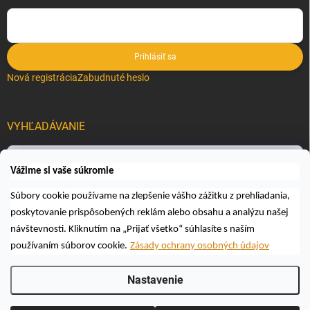
Prihlásiť sa
Nová registrácia
Zabudnuté heslo
VYHĽADÁVANIE
Hľadať
Vážime si vaše súkromie
Súbory cookie používame na zlepšenie vášho zážitku z prehliadania,
poskytovanie prispôsobených reklám alebo obsahu a analýzu našej
návštevnosti. Kliknutím na „Prijať všetko“ súhlasíte s naším
používaním súborov cookie.
Zásady ochrany osobných údajov
Copyright 2026
Včelárske a poľovnícke potreby AUTOSPOL O.K., s.r.o.
.
Nastavenie
Všetky práva vyhradené.
Upraviť nastavenie cookies
Vytvoril Shoptet