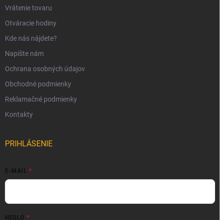
Vrátenie tovaru
Otváracie hodiny
Kde nás nájdete?
Napíšte nám
Ochrana osobných údajov
Obchodné podmienky
Reklamačné podmienky
Kontakty
PRIHLÁSENIE
E-MAIL
HESLO