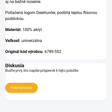
aj na bežné nosenie.
Potlačená logom Deerhunter, podšitá teplou flísovou
podšívkou.
Materiál:
100% akryl
Veľkosť:
univerzálna
Originál kód výrobcu:
6789-552
Diskusia
Buďte prvý, kto napíše príspevok k tejto položke.
Pridať komentár