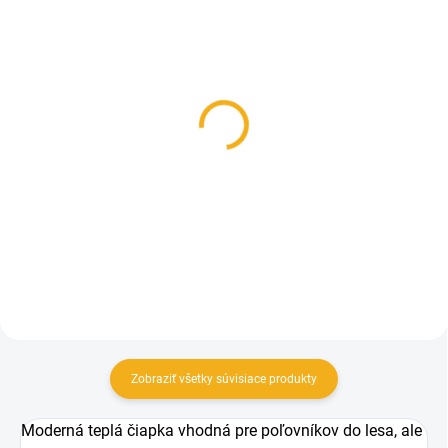
SKLADOM
SKLADOM
Deerhunter Rusky Silent
MEINDL ISLAND MFS
Gloves
ACTIVE
39,90 €
339 €
Detail
Detail
Zobraziť všetky súvisiace produkty
Moderná teplá čiapka vhodná pre poľovníkov do lesa, ale