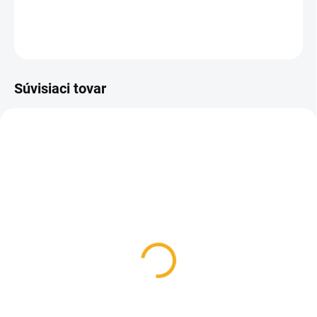
DETAILNÉ INFORMÁCIE
OPÝTAŤ SA
Súvisiaci tovar
SKLADOM
SKLADOM
Návleky na nohy
Pinewood Flísový
Pinewood Active
Nákrčník
39,90 €
14,90 €
Detail
Do košíka