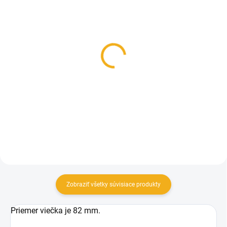
SKLADOM
SKLADOM
Fľaša na med 720 ml
Etikety na med
sklenená faceta
plombovacie 100ks
0,42 €
2,90 €
Do košíka
Detail
Zobraziť všetky súvisiace produkty
Priemer viečka je 82 mm.