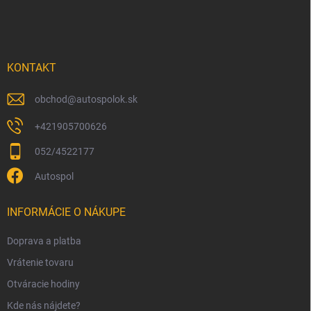
á
p
ä
t
i
KONTAKT
e
obchod
@
autospolok.sk
+421905700626
052/4522177
Autospol
INFORMÁCIE O NÁKUPE
Doprava a platba
Vrátenie tovaru
Otváracie hodiny
Kde nás nájdete?