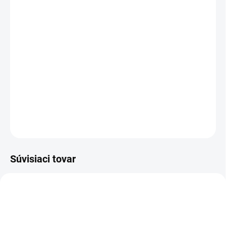
ZVOĽTE VARIANT
MOŽNOSTI DORUČENIA
−
+
Pridať do košíka
Plechové viečko so skrutkovacím uzáverom so
včelárskym motívom vhodné na sklenenú fľašu 720 ml.
DETAILNÉ INFORMÁCIE
OPÝTAŤ SA
Súvisiaci tovar