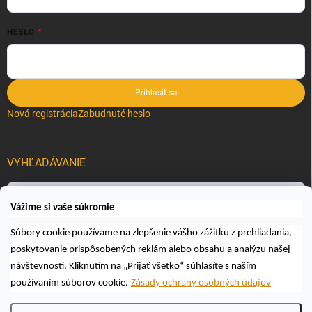
HESLO
Prihlásiť sa
Nová registrácia
Zabudnuté heslo
VYHĽADÁVANIE
Hľadať
Vážime si vaše súkromie
Súbory cookie používame na zlepšenie vášho zážitku z prehliadania,
poskytovanie prispôsobených reklám alebo obsahu a analýzu našej
návštevnosti. Kliknutím na „Prijať všetko“ súhlasíte s naším
používaním súborov cookie.
Zásady ochrany osobných údajov
Copyright 2026
Včelárske a poľovnícke potreby AUTOSPOL O.K., s.r.o.
.