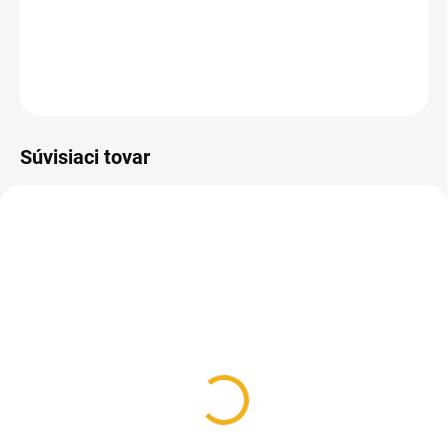
medu v sklenenej fľaši 720 ml.
DETAILNÉ INFORMÁCIE
OPÝTAŤ SA
Súvisiaci tovar
SKLADOM
SKLADOM
Etikety na med 100ks
Etikety na med
malé
plombovacie 100ks
2,50 €
2,90 €