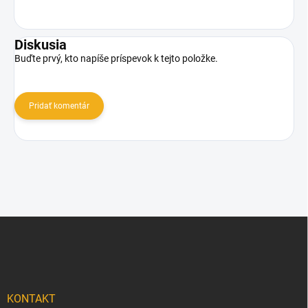
Diskusia
Buďte prvý, kto napíše príspevok k tejto položke.
Pridať komentár
Z
á
p
ä
t
i
KONTAKT