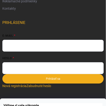
Reklamačné podmienky
Kontakty
PRIHLÁSENIE
E-MAIL
HESLO
Prihlásiť sa
Nová registrácia
Zabudnuté heslo
VYHĽADÁVANIE
Vážime si vaše súkromie