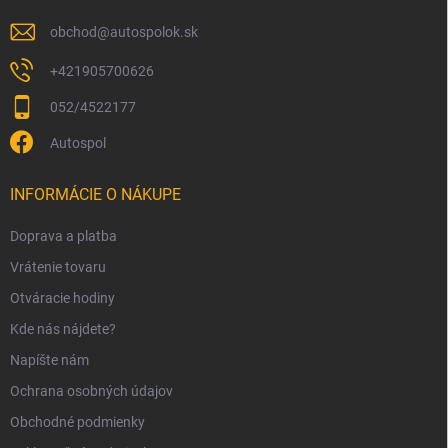
e
obchod
@
autospolok.sk
+421905700626
052/4522177
Autospol
INFORMÁCIE O NÁKUPE
Doprava a platba
Vrátenie tovaru
Otváracie hodiny
Kde nás nájdete?
Napíšte nám
Ochrana osobných údajov
Obchodné podmienky