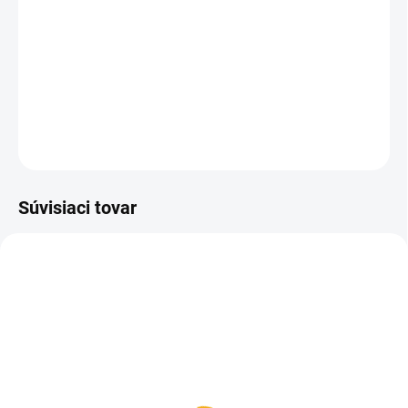
Klasická sklenená fľaša na 1kg medu balená vo fólii po
12 ks.
Fľaše nezasielame, možný iba osobný odber!
DETAILNÉ INFORMÁCIE
OPÝTAŤ SA
Súvisiaci tovar
SKLADOM
SKLADOM