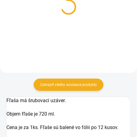
Viečko na fľaše na med
Etikety na med
kovové zlaté so
plombovacie 100ks
včielkami
2,90 €
0,12 €
Detail
Detail
Zobraziť všetky súvisiace produkty
Fľaša má šrubovací uzáver.
Objem fľaše je 720 ml.
Cena je za 1ks. Fľaše sú balené vo fólii po 12 kusov.