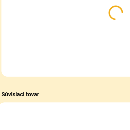
Kla
mm
DETA
Súvisiaci tovar