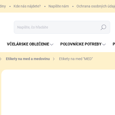
diny
Kde nás nájdete?
Napíšte nám
Ochrana osobných údaj
Hľadať
VČELÁRSKE OBLEČENIE
POĽOVNÍCKE POTREBY
P
Etikety na med a medovinu
Etikety na med "MED"
4 
Jedn
SK
cena
MÔŽ
DO:
11.
MOŽ
DOR