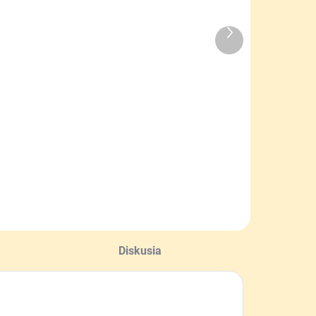
Ďalší
VYPREDANÉ
SKLADOM
produkt
Nádoba na
Darčeková
dávkovanie
taška na 1kg
medu
medu žltá
10,90 €
0,20 €
Detail
Do košíka
Diskusia