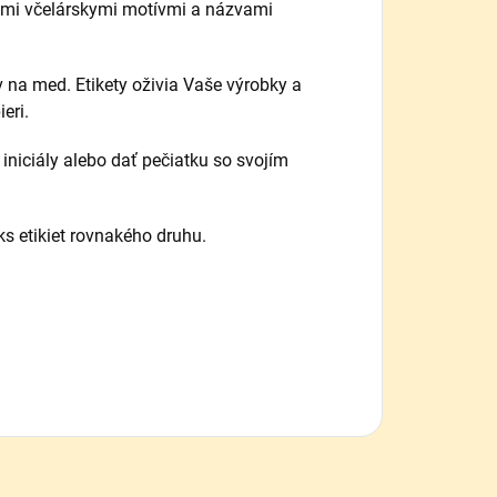
mi včelárskymi motívmi a názvami
v na med.
Etikety oživia Vaše výrobky a
eri.
 iniciály alebo dať pečiatku so svojím
ks etikiet rovnakého druhu.