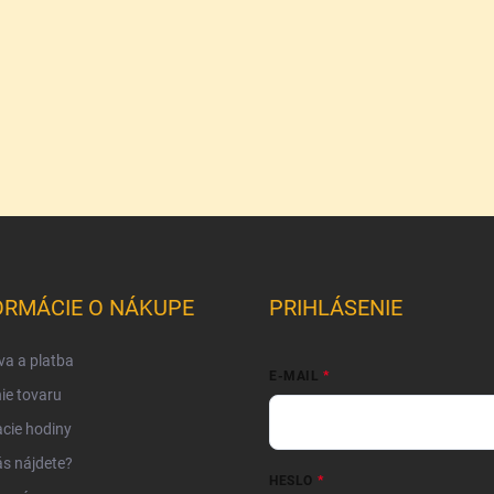
ORMÁCIE O NÁKUPE
PRIHLÁSENIE
a a platba
E-MAIL
ie tovaru
cie hodiny
s nájdete?
HESLO