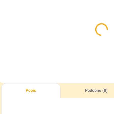
SKLADOM
SKLADOM
Viečko na
Fľaša na med
fľaše na med
720 ml
kovové zlaté
sklenená
so včielkami
faceta
0,12 €
0,42 €
Detail
Do košíka
Popis
Podobné (8)