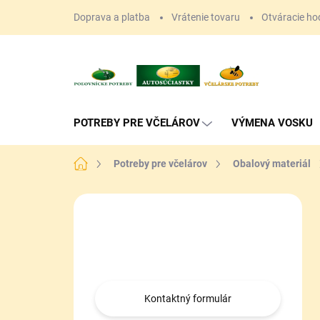
Prejsť
Doprava a platba
Vrátenie tovaru
Otváracie ho
na
obsah
POTREBY PRE VČELÁROV
VÝMENA VOSKU
Domov
Potreby pre včelárov
Obalový materiál
B
o
Máte otázku?
č
n
Obráťte sa na nás.
ý
p
a
Kontaktný formulár
n