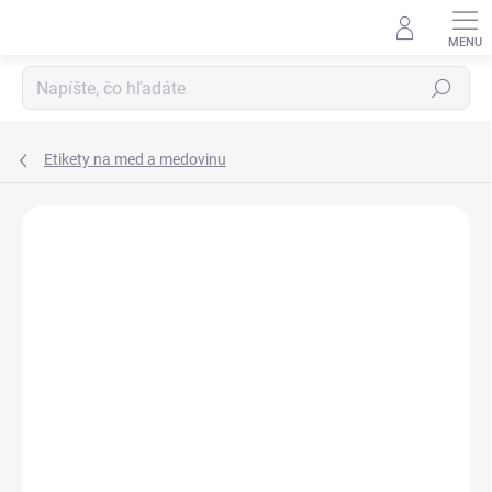
Prejsť
na
obsah
Hľadať
Etikety na med a medovinu