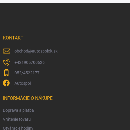
Z
á
p
ä
t
i
KONTAKT
e
obchod
@
autospolok.sk
+421905700626
052/4522177
Autospol
INFORMÁCIE O NÁKUPE
Doprava a platba
Vrátenie tovaru
Otváracie hodiny