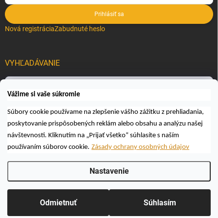
Prihlásiť sa
Nová registrácia
Zabudnuté heslo
VYHĽADÁVANIE
Hľadať
Vážime si vaše súkromie
Súbory cookie používame na zlepšenie vášho zážitku z prehliadania,
poskytovanie prispôsobených reklám alebo obsahu a analýzu našej
návštevnosti. Kliknutím na „Prijať všetko“ súhlasíte s naším
používaním súborov cookie.
Zásady ochrany osobných údajov
Copyright 2026
Včelárske a poľovnícke potreby AUTOSPOL O.K., s.r.o.
.
Nastavenie
Všetky práva vyhradené.
Upraviť nastavenie cookies
Vytvoril Shoptet
Odmietnuť
Súhlasím
Odstúpiť od zmluvy