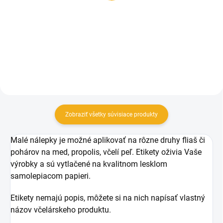
včielkami
0,42 €
0,12 €
Do košíka
Detail
Zobraziť všetky súvisiace produkty
Malé nálepky je možné aplikovať na rôzne druhy fliaš či
pohárov na med, propolis, včelí peľ.
Etikety oživia Vaše
výrobky a sú vytlačené na kvalitnom lesklom
samolepiacom papieri.
Etikety nemajú popis, môžete si na nich napísať vlastný
názov včelárskeho produktu.