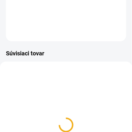
rozmerom 45x25 mm
bez popisu sú vhodné na malé
fľaštičky s propolisom, medom a pod.
DETAILNÉ INFORMÁCIE
OPÝTAŤ SA
Súvisiaci tovar
SKLADOM
SKLADOM
Viečko na fľaše na med
Fľaša na med 720 ml
kovové zlaté so
sklenená faceta