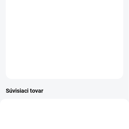
MOŽNOSTI DORUČENIA
−
+
Pridať do košíka
Kvalitné celokožené zateplené topánky pre poľovníkov v
hnedej farbe.
DETAILNÉ INFORMÁCIE
OPÝTAŤ SA
Súvisiaci tovar
TIP