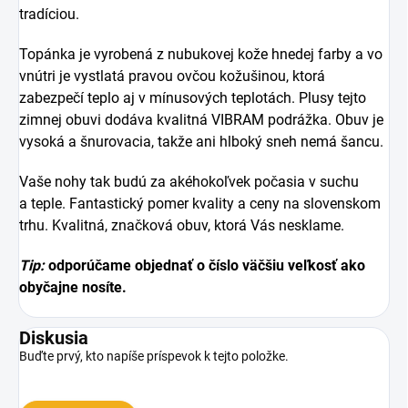
tradíciou.
Topánka je vyrobená z nubukovej kože hnedej farby a vo
vnútri je vystlatá pravou ovčou kožušinou, ktorá
zabezpečí teplo aj v mínusových teplotách. Plusy tejto
zimnej obuvi dodáva kvalitná VIBRAM podrážka. Obuv je
vysoká a šnurovacia, takže ani hlboký sneh nemá šancu.
Vaše nohy tak budú za akéhokoľvek počasia v suchu
a teple. Fantastický pomer kvality a ceny na slovenskom
trhu. Kvalitná, značková obuv, ktorá Vás nesklame.
Tip:
odporúčame objednať o číslo väčšiu veľkosť ako
obyčajne nosíte.
Diskusia
Buďte prvý, kto napíše príspevok k tejto položke.