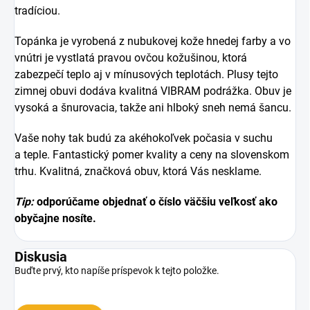
tradíciou.
Topánka je vyrobená z nubukovej kože hnedej farby a vo
vnútri je vystlatá pravou ovčou kožušinou, ktorá
zabezpečí teplo aj v mínusových teplotách. Plusy tejto
zimnej obuvi dodáva kvalitná VIBRAM podrážka. Obuv je
vysoká a šnurovacia, takže ani hlboký sneh nemá šancu.
Vaše nohy tak budú za akéhokoľvek počasia v suchu
a teple. Fantastický pomer kvality a ceny na slovenskom
trhu. Kvalitná, značková obuv, ktorá Vás nesklame.
Tip:
odporúčame objednať o číslo väčšiu veľkosť ako
obyčajne nosíte.
Diskusia
Buďte prvý, kto napíše príspevok k tejto položke.