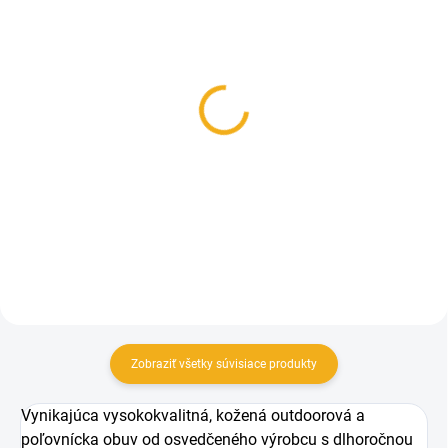
SKLADOM
SKLADOM
Dr. Hunter Frost funkčné
Šnúrky do topánok
zimné ponožky pre
Meindl
poľovníkov
3,95 €
14,90 €
Detail
Detail
Zobraziť všetky súvisiace produkty
Vynikajúca vysokokvalitná, kožená outdoorová a
poľovnícka obuv od osvedčeného výrobcu s dlhoročnou