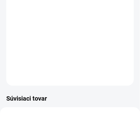
MOŽNOSTI DORUČENIA
−
+
Pridať do košíka
Kvalitné celokožené zateplené topánky pre poľovníkov v
hnedej farbe.
DETAILNÉ INFORMÁCIE
OPÝTAŤ SA
Súvisiaci tovar
TIP