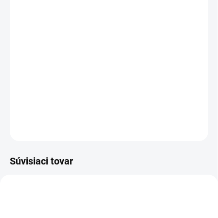
MÔŽEME DORUČIŤ DO:
ZVOĽTE VARIANT
MOŽNOSTI DORUČENIA
−
+
Pridať do košíka
Obojstranný nepremokavý poľovnícky klobúk od výrobcu
Skogen.
DETAILNÉ INFORMÁCIE
OPÝTAŤ SA
Súvisiaci tovar