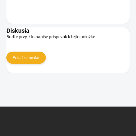
Diskusia
Buďte prvý, kto napíše príspevok k tejto položke.
Pridať komentár
Z
á
p
ä