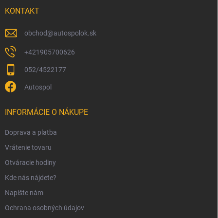
t
i
KONTAKT
e
obchod
@
autospolok.sk
+421905700626
052/4522177
Autospol
INFORMÁCIE O NÁKUPE
Doprava a platba
Vrátenie tovaru
Otváracie hodiny
Kde nás nájdete?
Napíšte nám
Ochrana osobných údajov