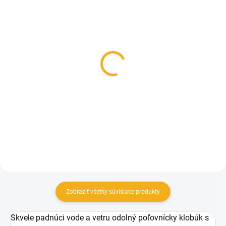
SKLADOM
SKLADOM
Pinewood Flísový
Deerhunter Čiapka
Nákrčník
Recon Beanie
14,90 €
19,90 €
Do košíka
Do košíka
Zobraziť všetky súvisiace produkty
Skvele padnúci vode a vetru odolný poľovnícky klobúk s