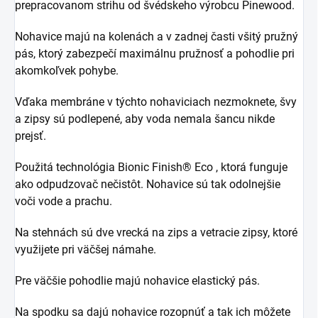
prepracovanom strihu od švédskeho výrobcu Pinewood.
Nohavice majú na kolenách a v zadnej časti všitý pružný
pás, ktorý zabezpečí maximálnu pružnosť a pohodlie pri
akomkoľvek pohybe.
Vďaka membráne v týchto nohaviciach nezmoknete, švy
a zipsy sú podlepené, aby voda nemala šancu nikde
prejsť.
Použitá technológia Bionic Finish® Eco , ktorá funguje
ako odpudzovač nečistôt. Nohavice sú tak odolnejšie
voči vode a prachu.
Na stehnách sú dve vrecká na zips a vetracie zipsy, ktoré
využijete pri väčšej námahe.
Pre väčšie pohodlie majú nohavice elastický pás.
Na spodku sa dajú nohavice rozopnúť a tak ich môžete