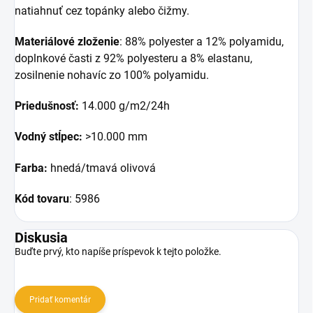
natiahnuť cez topánky alebo čižmy.
Materiálové zloženie
: 88% polyester a 12% polyamidu,
doplnkové časti z 92% polyesteru a 8% elastanu,
zosilnenie nohavíc zo 100% polyamidu.
Priedušnosť:
14.000 g/m2/24h
Vodný stĺpec:
>10.000 mm
Farba:
hnedá/tmavá olivová
Kód tovaru
: 5986
Diskusia
Buďte prvý, kto napíše príspevok k tejto položke.
Pridať komentár