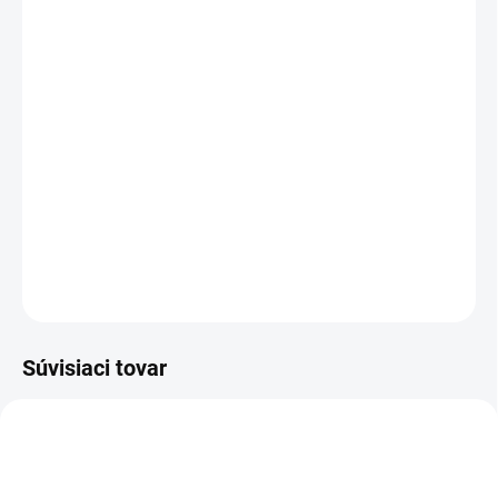
MÔŽEME DORUČIŤ DO:
ZVOĽTE VARIANT
MOŽNOSTI DORUČENIA
−
+
Pridať do košíka
Obľúbené poľovnícke nohavice s membránou a
pohodlným strihom vhodné na chladné mesiace.
DETAILNÉ INFORMÁCIE
OPÝTAŤ SA
Súvisiaci tovar