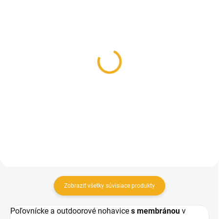
SKLADOM
SKLADOM
Pánska minika Pinewood
Pinewood Čiapka New
Prestwick Exclusive
Stoten
109 €
12 €
Detail
Do košíka
Zobraziť všetky súvisiace produkty
Poľovnícke a outdoorové nohavice
s membránou
v