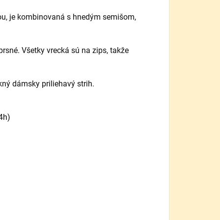
avou, je kombinovaná s hnedým semišom,
prsné. Všetky vrecká sú na zips, takže
ný dámsky priliehavý strih.
4h)