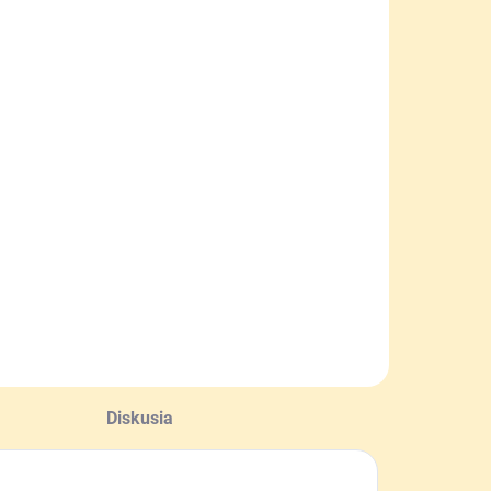
SKLADOM
SKLADOM
Pinewood
Baranica
Čiapka New
Pinewood
toten
Murmansk
12 €
39,90 €
Do košíka
Detail
Diskusia