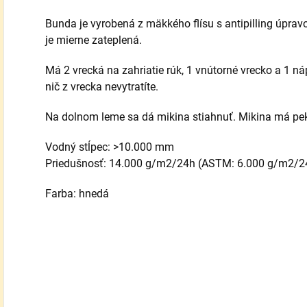
Bunda je vyrobená z mäkkého flísu s antipilling úpr
je mierne zateplená.
Má 2 vrecká na zahriatie rúk, 1 vnútorné vrecko a 1 ná
nič z vrecka nevytratíte.
Na dolnom leme sa dá mikina stiahnuť. Mikina má pek
Vodný stĺpec: >10.000 mm
Priedušnosť: 14.000 g/m2/24h (ASTM: 6.000 g/m2/2
Farba: hnedá