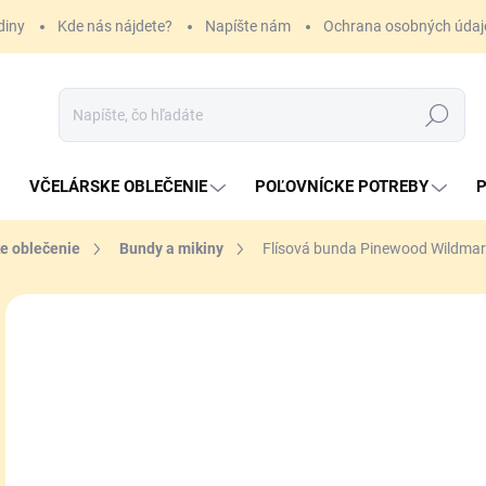
diny
Kde nás nájdete?
Napíšte nám
Ochrana osobných údaj
Hľadať
VČELÁRSKE OBLEČENIE
POĽOVNÍCKE POTREBY
P
e oblečenie
Bundy a mikiny
Flísová bunda Pinewood Wildm
ZNAČKA:
PINEWOOD
12
Jedn
ZVO
cena
VAR