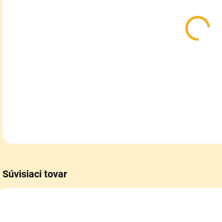
MÔŽ
MOŽ
Flí
dám
DETA
Súvisiaci tovar