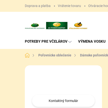
Prejsť
Doprava a platba
Vrátenie tovaru
Otváracie ho
na
obsah
POTREBY PRE VČELÁROV
VÝMENA VOSKU
Domov
Poľovnícke oblečenie
Dámske poľovníck
B
o
Máte otázku?
č
n
Obráťte sa na nás.
ý
p
a
Kontaktný formulár
n