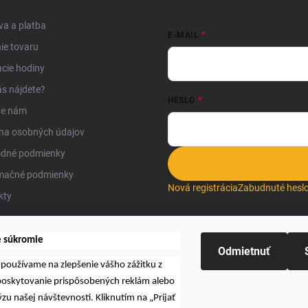
a a platba
E-MAIL
ie tovaru
cie hodiny
s nájdete?
HESLO
te nám
na osobných údajov
dné podmienky
mačné podmienky
Nová registrácia
Zabudnuté hesl
kty
e súkromie
Odmietnuť
používame na zlepšenie vášho zážitku z
Hľadať
 poskytovanie prispôsobených reklám alebo
zu našej návštevnosti. Kliknutím na „Prijať