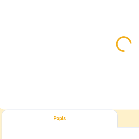
SKLADOM
SKLADOM
Pinewood
Dámske
flísové
poľovnícke
rukavice
nohavice
S
Samuel
Pinewood
5 €
119 €
Caribou Hunt
Detail
Detail
Popis