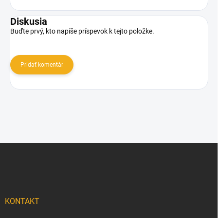
Diskusia
Buďte prvý, kto napíše príspevok k tejto položke.
Pridať komentár
Z
á
p
ä
t
i
KONTAKT
e