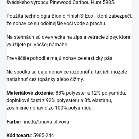
švédskeho výrobcu Pinewood Caribou Hunt 5985.
Použitá technológia Bionic Finish® Eco , ktorá zabezpečí,
že nohavice sú odolnejšie voči vode a prachu.
Na stehnách sú dve vrecká na zips a vetracie zipsy, ktoré
využijete pri väčšej námahe.
Pre väčšie pohodlie majú nohavice elastický pás.
Na spodku sa dajú nohavice rozopnúť a tak ich môžete
natiahnuť cez topánky alebo čižmy.
Materiálové zloženie
: 88% polyester a 12% polyamidu,
doplnkové časti z 92% polyesteru a 8% elastanu,
zosilnenie nohavíc zo 100% polyamidu.
Farba:
hnedá/tmavá olivová
Kód tovaru
: 5985-244