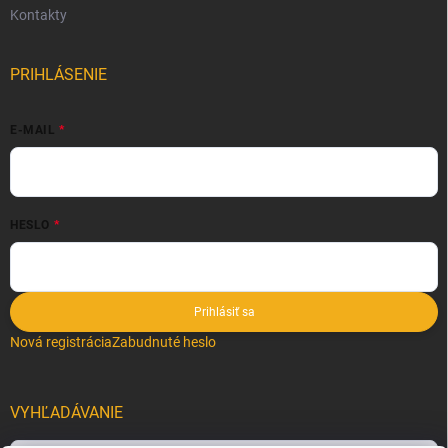
Kontakty
PRIHLÁSENIE
E-MAIL
HESLO
Prihlásiť sa
Nová registrácia
Zabudnuté heslo
VYHĽADÁVANIE