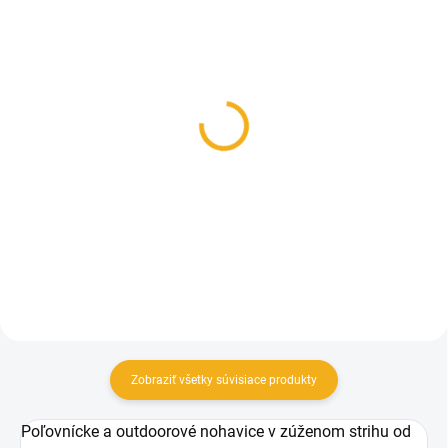
SKLADOM
SKLADOM
Pánska minika Pinewood
Pinewood Čiapka New
Prestwick Exclusive
Stoten
109 €
12 €
Detail
Do košíka
Zobraziť všetky súvisiace produkty
Poľovnícke a outdoorové nohavice v zúženom strihu od