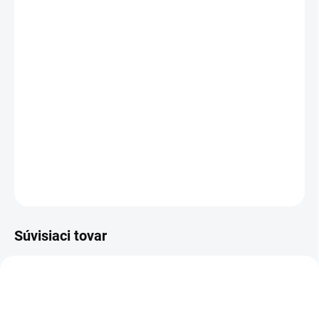
MÔŽEME DORUČIŤ DO:
ZVOĽTE VARIANT
MOŽNOSTI DORUČENIA
−
+
Pridať do košíka
Obľúbené poľovnícke nohavice s pohodlným strihom
vhodné na letné mesiace.
DETAILNÉ INFORMÁCIE
OPÝTAŤ SA
Súvisiaci tovar