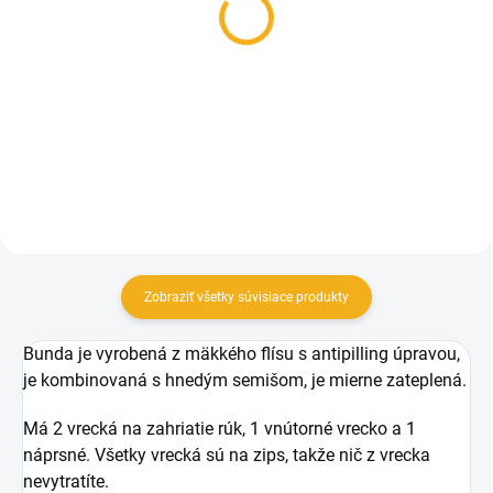
rukavice Samuel
nohavice Pinewood
Caribou Hunt
5 €
119 €
Detail
Detail
Zobraziť všetky súvisiace produkty
Bunda je vyrobená z mäkkého flísu s antipilling úpravou,
je kombinovaná s hnedým semišom, je mierne zateplená.
Má 2 vrecká na zahriatie rúk, 1 vnútorné vrecko a 1
náprsné. Všetky vrecká sú na zips, takže nič z vrecka
nevytratíte.