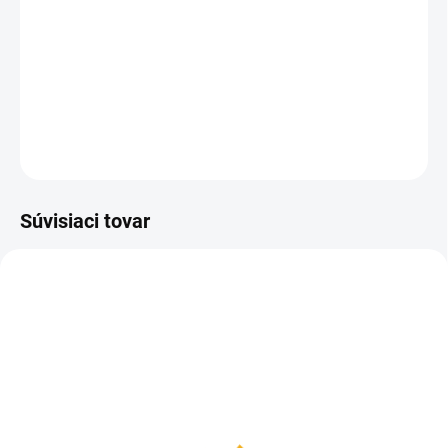
Flísová bunda s membránou proti vode a vetru pre dámy
poľovníčky.
DETAILNÉ INFORMÁCIE
OPÝTAŤ SA
Súvisiaci tovar
SKLADOM
SKLADOM
Pinewood flísové
Dámske poľovnícke