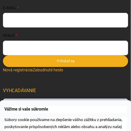
E-MAIL
HESLO
Prihlásiť sa
Nová registrácia
Zabudnuté heslo
VYHĽADÁVANIE
Hľadať
Vážime si vaše súkromie
Súbory cookie používame na zlepšenie vášho zážitku z prehliadania,
poskytovanie prispôsobených reklám alebo obsahu a analýzu našej