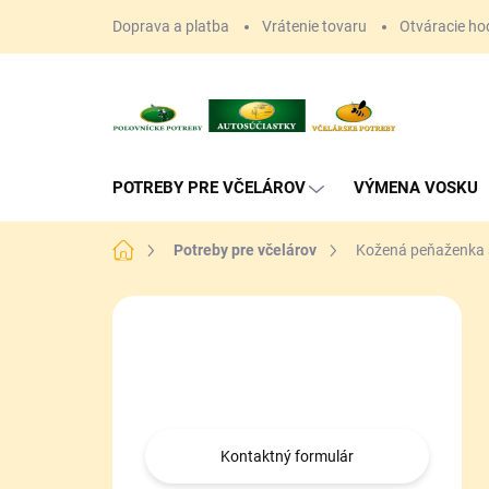
Prejsť
Doprava a platba
Vrátenie tovaru
Otváracie ho
na
obsah
POTREBY PRE VČELÁROV
VÝMENA VOSKU
Domov
Potreby pre včelárov
Kožená peňaženka s
B
o
Máte otázku?
č
n
Obráťte sa na nás.
ý
p
a
Kontaktný formulár
n