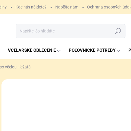
diny
Kde nás nájdete?
Napíšte nám
Ochrana osobných údaj
Hľadať
VČELÁRSKE OBLEČENIE
POĽOVNÍCKE POTREBY
P
o včelou - ležatá
26
Jedn
SK
cena
MÔŽ
DO:
7.8.
MOŽ
DOR