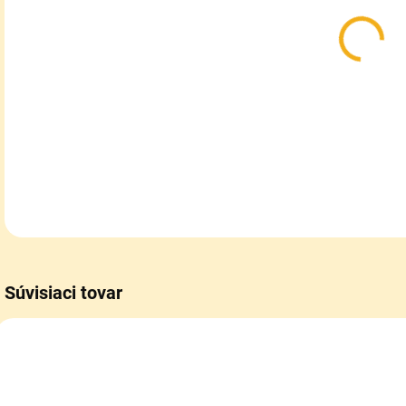
Krá
DETA
Súvisiaci tovar