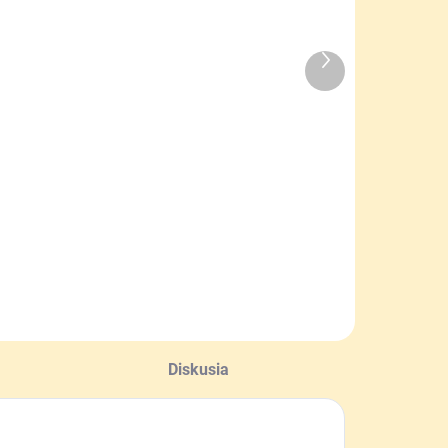
MOMENTÁLNE
SKLADOM
Ďalší
NEDOSTUPNÉ
Kotníkové
produkt
Ponožky pre
ponožky pre
čelára s
včelára s
motívom včely
včielkami
4,30 €
 €
Detail
Do košíka
Diskusia