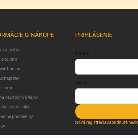
ORMÁCIE O NÁKUPE
PRIHLÁSENIE
a a platba
E-MAIL
ie tovaru
cie hodiny
s nájdete?
HESLO
te nám
na osobných údajov
dné podmienky
mačné podmienky
Nová registrácia
Zabudnuté hesl
kty