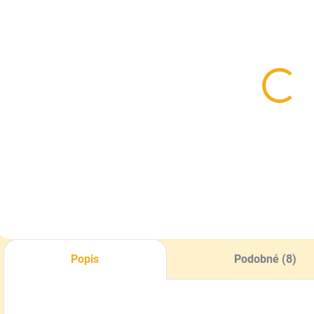
SKLADOM
SKLADOM
Darčeková
Ponožky pre
taška na 2kg
včelára s
v
medu
včielkami
papierová
0,55 €
4,90 €
3
Do košíka
Detail
Popis
Podobné (8)